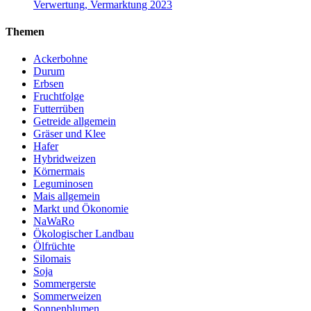
Verwertung, Vermarktung 2023
Themen
Ackerbohne
Durum
Erbsen
Fruchtfolge
Futterrüben
Getreide allgemein
Gräser und Klee
Hafer
Hybridweizen
Körnermais
Leguminosen
Mais allgemein
Markt und Ökonomie
NaWaRo
Ökologischer Landbau
Ölfrüchte
Silomais
Soja
Sommergerste
Sommerweizen
Sonnenblumen