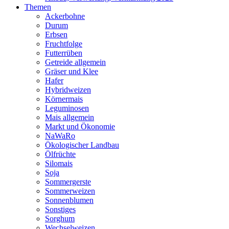
Themen
Ackerbohne
Durum
Erbsen
Fruchtfolge
Futterrüben
Getreide allgemein
Gräser und Klee
Hafer
Hybridweizen
Körnermais
Leguminosen
Mais allgemein
Markt und Ökonomie
NaWaRo
Ökologischer Landbau
Ölfrüchte
Silomais
Soja
Sommergerste
Sommerweizen
Sonnenblumen
Sonstiges
Sorghum
Wechselweizen