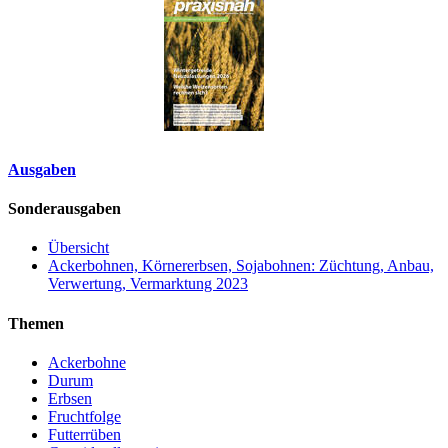
Ausgaben
Sonderausgaben
Übersicht
Ackerbohnen, Körnererbsen, Sojabohnen: Züchtung, Anbau,
Verwertung, Vermarktung 2023
Themen
Ackerbohne
Durum
Erbsen
Fruchtfolge
Futterrüben