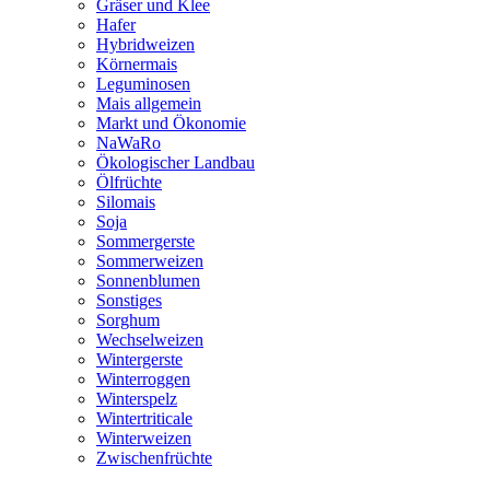
Gräser und Klee
Hafer
Hybridweizen
Körnermais
Leguminosen
Mais allgemein
Markt und Ökonomie
NaWaRo
Ökologischer Landbau
Ölfrüchte
Silomais
Soja
Sommergerste
Sommerweizen
Sonnenblumen
Sonstiges
Sorghum
Wechselweizen
Wintergerste
Winterroggen
Winterspelz
Wintertriticale
Winterweizen
Zwischenfrüchte