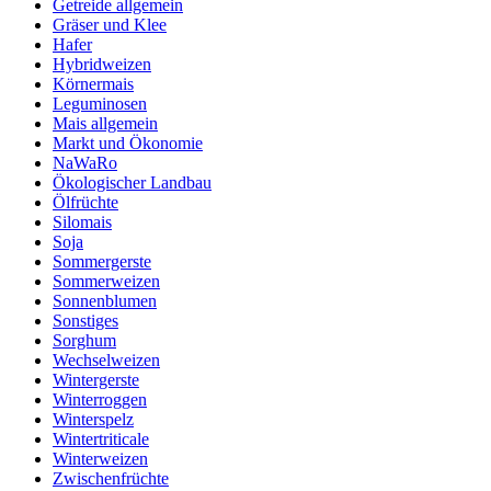
Getreide allgemein
Gräser und Klee
Hafer
Hybridweizen
Körnermais
Leguminosen
Mais allgemein
Markt und Ökonomie
NaWaRo
Ökologischer Landbau
Ölfrüchte
Silomais
Soja
Sommergerste
Sommerweizen
Sonnenblumen
Sonstiges
Sorghum
Wechselweizen
Wintergerste
Winterroggen
Winterspelz
Wintertriticale
Winterweizen
Zwischenfrüchte