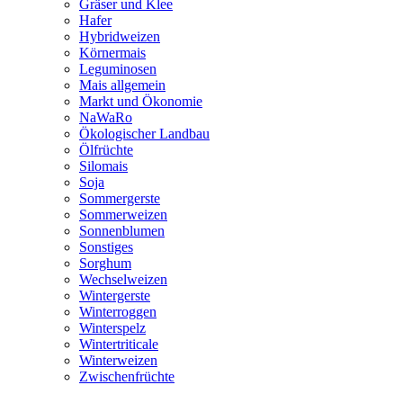
Gräser und Klee
Hafer
Hybridweizen
Körnermais
Leguminosen
Mais allgemein
Markt und Ökonomie
NaWaRo
Ökologischer Landbau
Ölfrüchte
Silomais
Soja
Sommergerste
Sommerweizen
Sonnenblumen
Sonstiges
Sorghum
Wechselweizen
Wintergerste
Winterroggen
Winterspelz
Wintertriticale
Winterweizen
Zwischenfrüchte