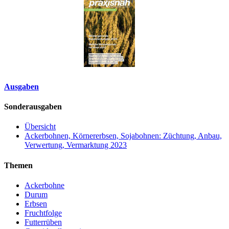
Ausgaben
Sonderausgaben
Übersicht
Ackerbohnen, Körnererbsen, Sojabohnen: Züchtung, Anbau,
Verwertung, Vermarktung 2023
Themen
Ackerbohne
Durum
Erbsen
Fruchtfolge
Futterrüben