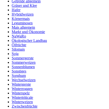
Getreide allgemein
Gräser und Klee
Hafer
Hybridweizen
Körnermais
Leguminosen
Mais allgemein
Markt und Ökonomie
NaWaRo
Ökologischer Landbau
Ölfrüchte
Silomais
Soja
Sommergerste
Sommerweizen
Sonnenblumen
Sonstiges
Sorghum
Wechselweizen
Wintergerste
Winterroggen
Winterspelz
Wintertriticale
Winterweizen
Zwischenfrüchte