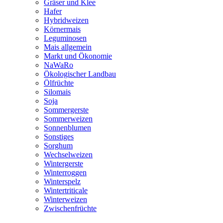
Gräser und Klee
Hafer
Hybridweizen
Körnermais
Leguminosen
Mais allgemein
Markt und Ökonomie
NaWaRo
Ökologischer Landbau
Ölfrüchte
Silomais
Soja
Sommergerste
Sommerweizen
Sonnenblumen
Sonstiges
Sorghum
Wechselweizen
Wintergerste
Winterroggen
Winterspelz
Wintertriticale
Winterweizen
Zwischenfrüchte