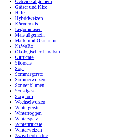
Getreide allgemein
Gräser und Klee
Hafer
Hybridweizen
Körnermais
Leguminosen
Mais allgemein
Markt und Ökonomie
NaWaRo
Ökologischer Landbau
Ölfrüchte
Silomais
Soja
Sommergerste
Sommerweizen
Sonnenblumen
Sonstiges
Sorghum
Wechselweizen
Wintergerste
Winterroggen
Winterspelz
Wintertriticale
Winterweizen
Zwischenfrüchte