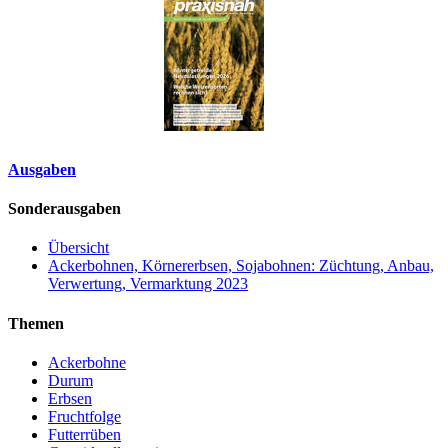
Ausgaben
Sonderausgaben
Übersicht
Ackerbohnen, Körnererbsen, Sojabohnen: Züchtung, Anbau,
Verwertung, Vermarktung 2023
Themen
Ackerbohne
Durum
Erbsen
Fruchtfolge
Futterrüben