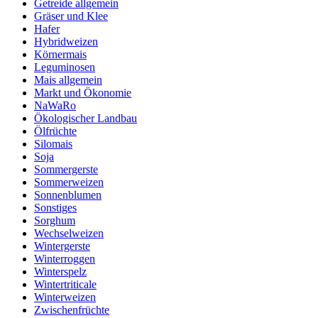
Getreide allgemein
Gräser und Klee
Hafer
Hybridweizen
Körnermais
Leguminosen
Mais allgemein
Markt und Ökonomie
NaWaRo
Ökologischer Landbau
Ölfrüchte
Silomais
Soja
Sommergerste
Sommerweizen
Sonnenblumen
Sonstiges
Sorghum
Wechselweizen
Wintergerste
Winterroggen
Winterspelz
Wintertriticale
Winterweizen
Zwischenfrüchte