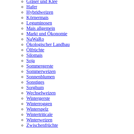
Gräser und Klee
Hafer
Hybridweizen
Körnermais
Leguminosen
Mais allgemein
Markt und Ökonomie
NaWaRo
Ökologischer Landbau
Ölfrüchte
Silomais
Soja
Sommergerste
Sommerweizen
Sonnenblumen
Sonstiges
Sorghum
Wechselweizen
Wintergerste
Winterroggen
Winterspelz
Wintertriticale
Winterweizen
Zwischenfrüchte