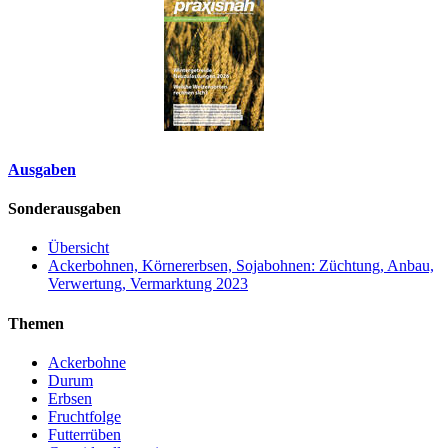
Ausgaben
Sonderausgaben
Übersicht
Ackerbohnen, Körnererbsen, Sojabohnen: Züchtung, Anbau,
Verwertung, Vermarktung 2023
Themen
Ackerbohne
Durum
Erbsen
Fruchtfolge
Futterrüben