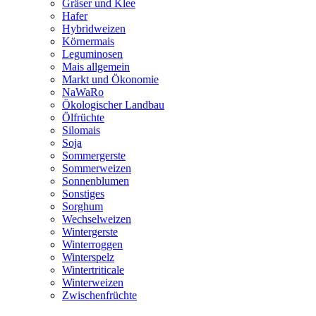
Gräser und Klee
Hafer
Hybridweizen
Körnermais
Leguminosen
Mais allgemein
Markt und Ökonomie
NaWaRo
Ökologischer Landbau
Ölfrüchte
Silomais
Soja
Sommergerste
Sommerweizen
Sonnenblumen
Sonstiges
Sorghum
Wechselweizen
Wintergerste
Winterroggen
Winterspelz
Wintertriticale
Winterweizen
Zwischenfrüchte