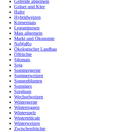
Getreide allgemein
Gräser und Klee
Hafer
Hybridweizen
Körnermais
Leguminosen
Mais allgemein
Markt und Ökonomie
NaWaRo
Ökologischer Landbau
Ölfrüchte
Silomais
Soja
Sommergerste
Sommerweizen
Sonnenblumen
Sonstiges
Sorghum
Wechselweizen
Wintergerste
Winterroggen
Winterspelz
Wintertriticale
Winterweizen
Zwischenfrüchte