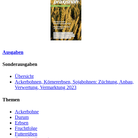
Ausgaben
Sonderausgaben
Übersicht
Ackerbohnen, Körnererbsen, Sojabohnen: Züchtung, Anbau,
Verwertung, Vermarktung 2023
Themen
Ackerbohne
Durum
Erbsen
Fruchtfolge
Futterrüben