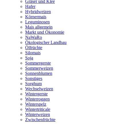
Gräser und Klee
Hafer
Hybridweizen
Körnermais
Leguminosen
Mais allgemein
Markt und Ökonomie
NaWaRo
Ökologischer Landbau
Ölfrüchte
Silomais
Soja
Sommergerste
Sommerweizen
Sonnenblumen
Sonstiges
Sorghum
Wechselweizen
Wintergerste
Winterroggen
Winterspelz
Wintertriticale
Winterweizen
Zwischenfrüchte