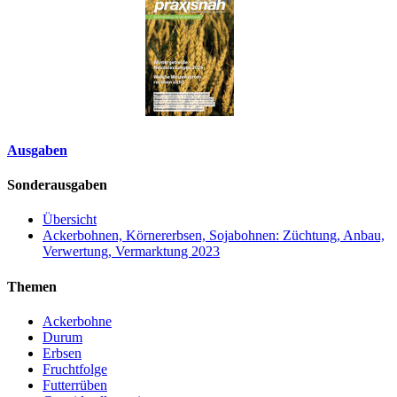
Ausgaben
Sonderausgaben
Übersicht
Ackerbohnen, Körnererbsen, Sojabohnen: Züchtung, Anbau,
Verwertung, Vermarktung 2023
Themen
Ackerbohne
Durum
Erbsen
Fruchtfolge
Futterrüben