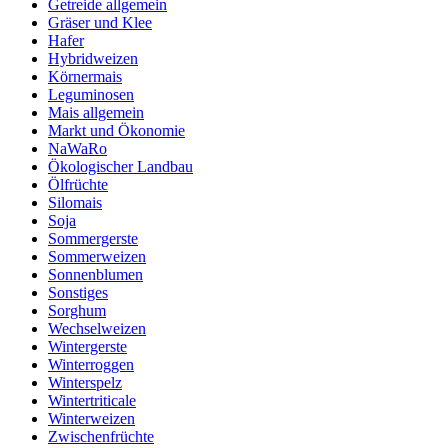
Getreide allgemein
Gräser und Klee
Hafer
Hybridweizen
Körnermais
Leguminosen
Mais allgemein
Markt und Ökonomie
NaWaRo
Ökologischer Landbau
Ölfrüchte
Silomais
Soja
Sommergerste
Sommerweizen
Sonnenblumen
Sonstiges
Sorghum
Wechselweizen
Wintergerste
Winterroggen
Winterspelz
Wintertriticale
Winterweizen
Zwischenfrüchte