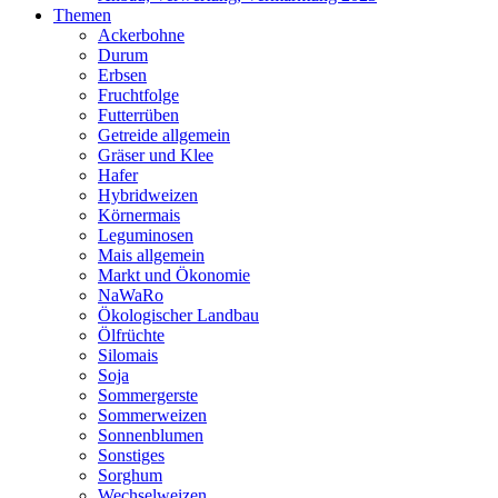
Themen
Ackerbohne
Durum
Erbsen
Fruchtfolge
Futterrüben
Getreide allgemein
Gräser und Klee
Hafer
Hybridweizen
Körnermais
Leguminosen
Mais allgemein
Markt und Ökonomie
NaWaRo
Ökologischer Landbau
Ölfrüchte
Silomais
Soja
Sommergerste
Sommerweizen
Sonnenblumen
Sonstiges
Sorghum
Wechselweizen