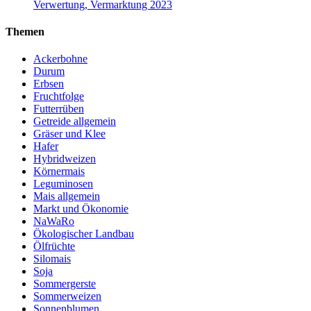
Verwertung, Vermarktung 2023
Themen
Ackerbohne
Durum
Erbsen
Fruchtfolge
Futterrüben
Getreide allgemein
Gräser und Klee
Hafer
Hybridweizen
Körnermais
Leguminosen
Mais allgemein
Markt und Ökonomie
NaWaRo
Ökologischer Landbau
Ölfrüchte
Silomais
Soja
Sommergerste
Sommerweizen
Sonnenblumen