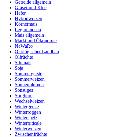
Getreide allgemein
Gräser und Klee
Hafer
Hybridweizen
Körnermais
Leguminosen
Mais allgemein
Markt und Ökonomie
NaWaRo
Ökologischer Landbau
Ölfrüchte
Silomais
Soja
Sommergerste
Sommerweizen
Sonnenblumen
Sonstiges
Sorghum
Wechselweizen
Wintergerste
Winterroggen
Winterspelz
Wintertriticale
Winterweizen
Zwischenfrüchte