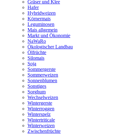
Gräser und Klee
Hafer
Hybridweizen
Körnermais
Leguminosen
Mais allgemein
Markt und Ökonomie
NaWaRo
Ökologischer Landbau
Ölfrüchte
Silomais
Soja
Sommergerste
Sommerweizen
Sonnenblumen
Sonstiges
Sorghum
Wechselweizen
Wintergerste
Winterroggen
Winterspelz
Wintertriticale
Winterweizen
Zwischenfrüchte