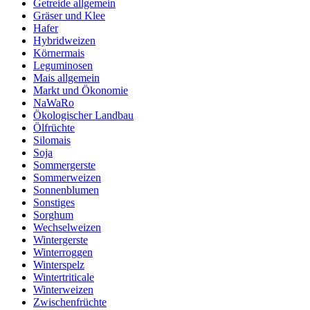
Getreide allgemein
Gräser und Klee
Hafer
Hybridweizen
Körnermais
Leguminosen
Mais allgemein
Markt und Ökonomie
NaWaRo
Ökologischer Landbau
Ölfrüchte
Silomais
Soja
Sommergerste
Sommerweizen
Sonnenblumen
Sonstiges
Sorghum
Wechselweizen
Wintergerste
Winterroggen
Winterspelz
Wintertriticale
Winterweizen
Zwischenfrüchte