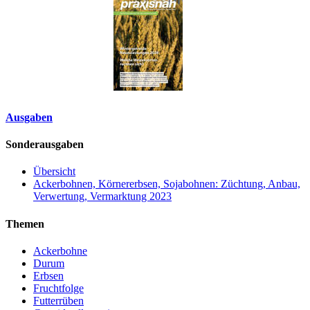
Ausgaben
Sonderausgaben
Übersicht
Ackerbohnen, Körnererbsen, Sojabohnen: Züchtung, Anbau,
Verwertung, Vermarktung 2023
Themen
Ackerbohne
Durum
Erbsen
Fruchtfolge
Futterrüben