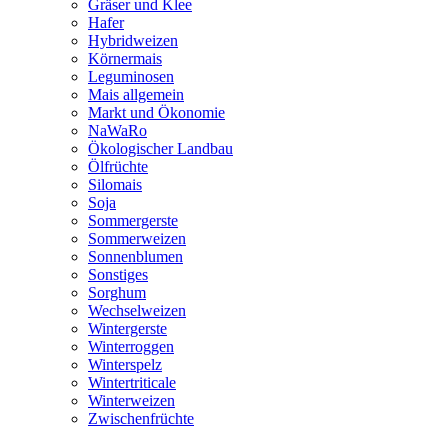
Gräser und Klee
Hafer
Hybridweizen
Körnermais
Leguminosen
Mais allgemein
Markt und Ökonomie
NaWaRo
Ökologischer Landbau
Ölfrüchte
Silomais
Soja
Sommergerste
Sommerweizen
Sonnenblumen
Sonstiges
Sorghum
Wechselweizen
Wintergerste
Winterroggen
Winterspelz
Wintertriticale
Winterweizen
Zwischenfrüchte