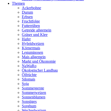
Themen
Ackerbohne
Durum
Erbsen
Fruchtfolge
Futterrüben
Getreide allgemein
Gräser und Klee
Hafer
Hybridweizen
Körnermais
Leguminosen
Mais allgemein
Markt und Ökonomie
NaWaRo
Ökologischer Landbau
Ölfrüchte
Silomais
Soja
Sommergerste
Sommerweizen
Sonnenblumen
Sonstiges
Sorghum
Wechselweizen