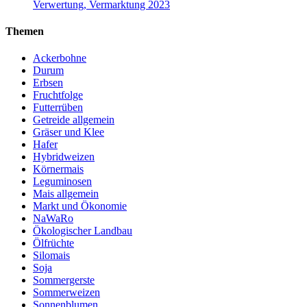
Verwertung, Vermarktung 2023
Themen
Ackerbohne
Durum
Erbsen
Fruchtfolge
Futterrüben
Getreide allgemein
Gräser und Klee
Hafer
Hybridweizen
Körnermais
Leguminosen
Mais allgemein
Markt und Ökonomie
NaWaRo
Ökologischer Landbau
Ölfrüchte
Silomais
Soja
Sommergerste
Sommerweizen
Sonnenblumen