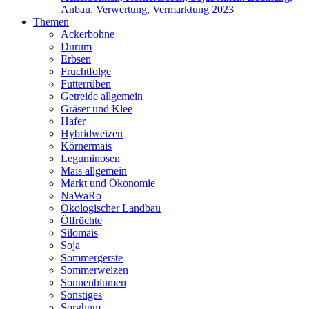
Anbau, Verwertung, Vermarktung 2023
Themen
Ackerbohne
Durum
Erbsen
Fruchtfolge
Futterrüben
Getreide allgemein
Gräser und Klee
Hafer
Hybridweizen
Körnermais
Leguminosen
Mais allgemein
Markt und Ökonomie
NaWaRo
Ökologischer Landbau
Ölfrüchte
Silomais
Soja
Sommergerste
Sommerweizen
Sonnenblumen
Sonstiges
Sorghum