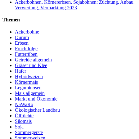
Ackerbohnen, Körnererbsen, Sojabohnen: Züchtung, Anbau,
Verwertung, Vermarktung 2023
Themen
Ackerbohne
Durum
Erbsen
Fruchtfolge
Futterrüben
Getreide allgemein
Gräser und Klee
Hafer
Hybridweizen
Körnermais
Leguminosen
Mais allgemein
Markt und Ökonomie
NaWaRo
Ökologischer Landbau
Ölfrüchte
Silomais
Soja
Sommergerste
Sommerweizen