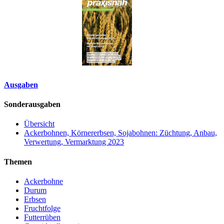
Ausgaben
Sonderausgaben
Übersicht
Ackerbohnen, Körnererbsen, Sojabohnen: Züchtung, Anbau,
Verwertung, Vermarktung 2023
Themen
Ackerbohne
Durum
Erbsen
Fruchtfolge
Futterrüben