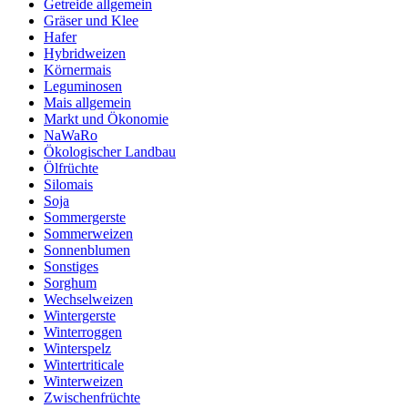
Getreide allgemein
Gräser und Klee
Hafer
Hybridweizen
Körnermais
Leguminosen
Mais allgemein
Markt und Ökonomie
NaWaRo
Ökologischer Landbau
Ölfrüchte
Silomais
Soja
Sommergerste
Sommerweizen
Sonnenblumen
Sonstiges
Sorghum
Wechselweizen
Wintergerste
Winterroggen
Winterspelz
Wintertriticale
Winterweizen
Zwischenfrüchte