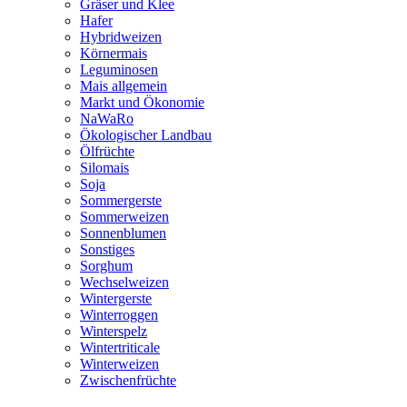
Gräser und Klee
Hafer
Hybridweizen
Körnermais
Leguminosen
Mais allgemein
Markt und Ökonomie
NaWaRo
Ökologischer Landbau
Ölfrüchte
Silomais
Soja
Sommergerste
Sommerweizen
Sonnenblumen
Sonstiges
Sorghum
Wechselweizen
Wintergerste
Winterroggen
Winterspelz
Wintertriticale
Winterweizen
Zwischenfrüchte