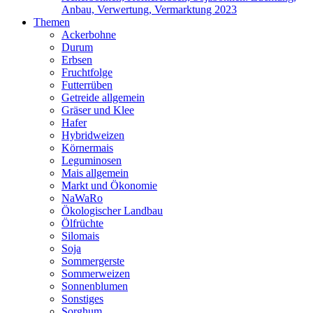
Anbau, Verwertung, Vermarktung 2023
Themen
Ackerbohne
Durum
Erbsen
Fruchtfolge
Futterrüben
Getreide allgemein
Gräser und Klee
Hafer
Hybridweizen
Körnermais
Leguminosen
Mais allgemein
Markt und Ökonomie
NaWaRo
Ökologischer Landbau
Ölfrüchte
Silomais
Soja
Sommergerste
Sommerweizen
Sonnenblumen
Sonstiges
Sorghum