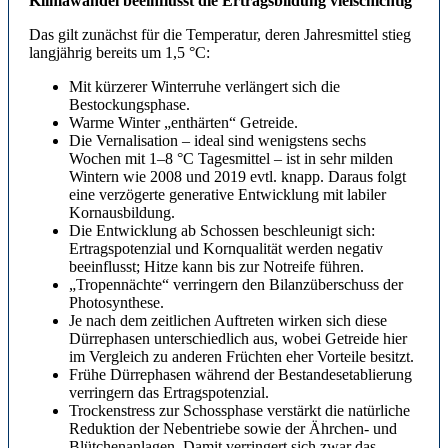
Klimawandel beeinflusst die Ertragsbildung vielschichtig
Das gilt zunächst für die Temperatur, deren Jahresmittel stieg
langjährig bereits um 1,5 °C:
Mit kürzerer Winterruhe verlängert sich die
Bestockungsphase.
Warme Winter „enthärten“ Getreide.
Die Vernalisation – ideal sind wenigstens sechs
Wochen mit 1–8 °C Tagesmittel – ist in sehr milden
Wintern wie 2008 und 2019 evtl. knapp. Daraus folgt
eine verzögerte generative Entwicklung mit labiler
Kornausbildung.
Die Entwicklung ab Schossen beschleunigt sich:
Ertragspotenzial und Kornqualität werden negativ
beeinflusst; Hitze kann bis zur Notreife führen.
„Tropennächte“ verringern den Bilanzüberschuss der
Photosynthese.
Je nach dem zeitlichen Auftreten wirken sich diese
Dürrephasen unterschiedlich aus, wobei Getreide hier
im Vergleich zu anderen Früchten eher Vorteile besitzt.
Frühe Dürrephasen während der Bestandesetablierung
verringern das Ertragspotenzial.
Trockenstress zur Schossphase verstärkt die natürliche
Reduktion der Nebentriebe sowie der Ährchen- und
Blütchenanlagen. Damit verringert sich zwar das