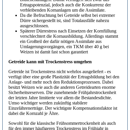
Ertragspotenzial, jedoch auch die Konkurrenz der
verbleibenden Kornanlagen um die Assimilate.
Da die Befruchtung bei Getreide selbst bei extremer
Dürre sichergestellt ist, sind Totalausfälle nahezu
ausgeschlossen.
Späterer Dürrestress nach Einsetzen der Kornfüllung
verschlechtert die Kornausbildung. Allerdings stammt
ein Großteil der dafür nötigen Assimilate aus
Umlagerungsvorgängen, ein TKM über 40 g bei
Weizen ist damit fast schon garantiert
Getreide kann mit Trockenstress umgehen
Getreide ist Trockenstress nicht wehrlos ausgeliefert - es
verfügt über eine große Plastizität der Ertragsbildung bei den
Anlage- und mehr noch den Reduktionsprozessen. Dabei
besitzt Weizen wie auch die anderen Getreidearten enorme
Sicherheitsreserven. Die zunehmende Frühjahrstrockenheit
der letzten Jahre limitierte vor allem die Bestandesdichte.
Umso wichtiger werden zukünftig stabilere
Einzelährenerträge. Der wichtigste Kompensationsfaktor ist
dabei die Kornzahl je Ähre.
Sowohl für die klassische Frühsommertrockenheit als auch
für den immer häufigeren Trockenstress im Frühjahr in