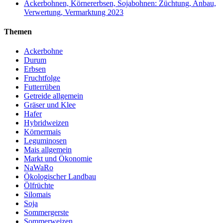
Ackerbohnen, Körnererbsen, Sojabohnen: Züchtung, Anbau,
Verwertung, Vermarktung 2023
Themen
Ackerbohne
Durum
Erbsen
Fruchtfolge
Futterrüben
Getreide allgemein
Gräser und Klee
Hafer
Hybridweizen
Körnermais
Leguminosen
Mais allgemein
Markt und Ökonomie
NaWaRo
Ökologischer Landbau
Ölfrüchte
Silomais
Soja
Sommergerste
Sommerweizen