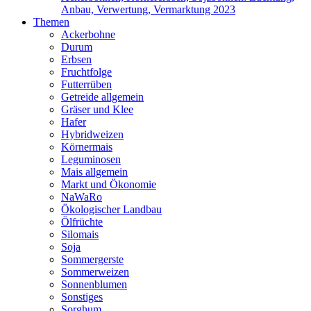
Anbau, Verwertung, Vermarktung 2023
Themen
Ackerbohne
Durum
Erbsen
Fruchtfolge
Futterrüben
Getreide allgemein
Gräser und Klee
Hafer
Hybridweizen
Körnermais
Leguminosen
Mais allgemein
Markt und Ökonomie
NaWaRo
Ökologischer Landbau
Ölfrüchte
Silomais
Soja
Sommergerste
Sommerweizen
Sonnenblumen
Sonstiges
Sorghum