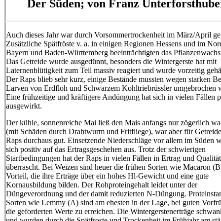
Der Süden; von Franz Unterforsthube
Auch dieses Jahr war durch Vorsommertrockenheit im März/April ge
Zusätzliche Spätfröste v. a. in einigen Regionen Hessens und im No
Bayern und Baden-Württemberg beeinträchtigten das Pflanzenwachs
Das Getreide wurde ausgedünnt, besonders die Wintergerste hat mit
Laternenblütigkeit zum Teil massiv reagiert und wurde vorzeitig gehä
Der Raps blieb sehr kurz, einige Bestände mussten wegen starken Bef
Larven von Erdfloh und Schwarzem Kohltriebrüssler umgebrochen 
Eine frühzeitige und kräftigere Andüngung hat sich in vielen Fällen p
ausgewirkt.
Der kühle, sonnenreiche Mai ließ den Mais anfangs nur zögerlich w
(mit Schäden durch Drahtwurm und Fritfliege), war aber für Getreid
Raps durchaus gut. Einsetzende Niederschläge vor allem im Süden w
sich positiv auf das Ertragsgeschehen aus. Trotz der schwierigen
Startbedingungen hat der Raps in vielen Fällen in Ertrag und Qualität
überrascht. Bei Weizen sind heuer die frühen Sorten wie Macaron (B
Vorteil, die ihre Erträge über ein hohes Hl-Gewicht und eine gute
Kornausbildung bilden. Der Rohproteingehalt leidet unter der
Düngeverordnung und der damit reduzierten N-Düngung. Proteinsta
Sorten wie Lemmy (A) sind am ehesten in der Lage, bei guten Vorfr
die geforderten Werte zu erreichen. Die Wintergerstenerträge schwan
und wurden durch die Spätfroste und Trockenheit im Frühjahr am stä