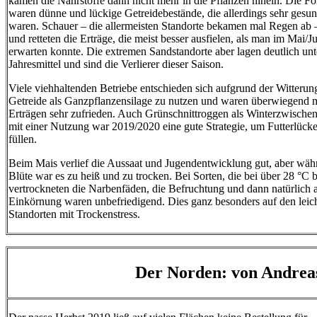
kamen die Nährstoffe dann nicht mehr in die Pflanzen hinein. Die Fo
waren dünne und lückige Getreidebestände, die allerdings sehr gesu
waren. Schauer – die allermeisten Standorte bekamen mal Regen ab 
und retteten die Erträge, die meist besser ausfielen, als man im Mai/J
erwarten konnte. Die extremen Sandstandorte aber lagen deutlich un
Jahresmittel und sind die Verlierer dieser Saison.
Viele viehhaltenden Betriebe entschieden sich aufgrund der Witterun
Getreide als Ganzpflanzensilage zu nutzen und waren überwiegend m
Erträgen sehr zufrieden. Auch Grünschnittroggen als Winterzwischen
mit einer Nutzung war 2019/2020 eine gute Strategie, um Futterlück
füllen.
Beim Mais verlief die Aussaat und Jugendentwicklung gut, aber wäh
Blüte war es zu heiß und zu trocken. Bei Sorten, die bei über 28 °C b
vertrockneten die Narbenfäden, die Befruchtung und dann natürlich 
Einkörnung waren unbefriedigend. Dies ganz besonders auf den leic
Standorten mit Trockenstress.
Der Norden: von Andrea