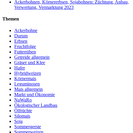
Ackerbohnen, Körnererbsen, Sojabohnen: Züchtung, Anbau,
Verwertung, Vermarktung 2023
Themen
Ackerbohne
Durum
Erbsen
Fruchtfolge
Futterrüben
Getreide allgemein
Gräser und Klee
Hafer
Hybridweizen
Körnermais
Leguminosen
Mais allgemein
Markt und Ökonomie
NaWaRo
Ökologischer Landbau
Ölfrüchte
Silomais
Soja
Sommergerste
Sommerweizen