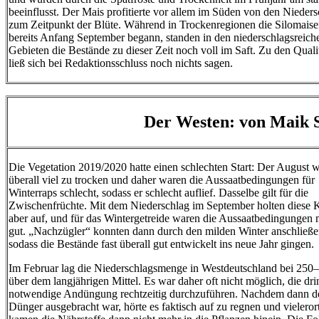
beeinflusst. Der Mais profitierte vor allem im Süden von den Nieder
zum Zeitpunkt der Blüte. Während in Trockenregionen die Silomaise
bereits Anfang September begann, standen in den niederschlagsreich
Gebieten die Bestände zu dieser Zeit noch voll im Saft. Zu den Quali
ließ sich bei Redaktionsschluss noch nichts sagen.
Der Westen: von Maik S
Die Vegetation 2019/2020 hatte einen schlechten Start: Der August w
überall viel zu trocken und daher waren die Aussaatbedingungen für
Winterraps schlecht, sodass er schlecht auflief. Dasselbe gilt für die
Zwischenfrüchte. Mit dem Niederschlag im September holten diese 
aber auf, und für das Wintergetreide waren die Aussaatbedingungen 
gut. „Nachzügler“ konnten dann durch den milden Winter anschließe
sodass die Bestände fast überall gut entwickelt ins neue Jahr gingen.
Im Februar lag die Niederschlagsmenge in Westdeutschland bei 25
über dem langjährigen Mittel. Es war daher oft nicht möglich, die dr
notwendige Andüngung rechtzeitig durchzuführen. Nachdem dann d
Dünger ausgebracht war, hörte es faktisch auf zu regnen und vieleror