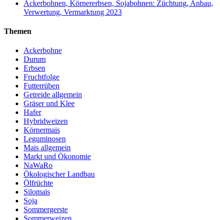
Ackerbohnen, Körnererbsen, Sojabohnen: Züchtung, Anbau,
Verwertung, Vermarktung 2023
Themen
Ackerbohne
Durum
Erbsen
Fruchtfolge
Futterrüben
Getreide allgemein
Gräser und Klee
Hafer
Hybridweizen
Körnermais
Leguminosen
Mais allgemein
Markt und Ökonomie
NaWaRo
Ökologischer Landbau
Ölfrüchte
Silomais
Soja
Sommergerste
Sommerweizen