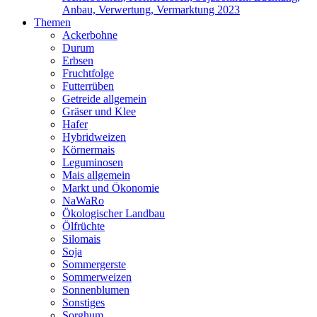
Anbau, Verwertung, Vermarktung 2023
Themen
Ackerbohne
Durum
Erbsen
Fruchtfolge
Futterrüben
Getreide allgemein
Gräser und Klee
Hafer
Hybridweizen
Körnermais
Leguminosen
Mais allgemein
Markt und Ökonomie
NaWaRo
Ökologischer Landbau
Ölfrüchte
Silomais
Soja
Sommergerste
Sommerweizen
Sonnenblumen
Sonstiges
Sorghum