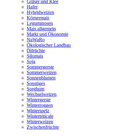
Gräser und Klee
Hafer
Hybridweizen
Körnermais
Leguminosen
Mais allgemein
Markt und Ökonomie
NaWaRo
Ökologischer Landbau
Ölfrüchte
Silomais
Soja
Sommergerste
Sommerweizen
Sonnenblumen
Sonstiges
Sorghum
Wechselweizen
Wintergerste
Winterroggen
Winterspelz
Wintertriticale
Winterweizen
Zwischenfrüchte