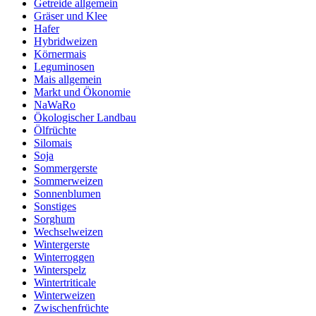
Getreide allgemein
Gräser und Klee
Hafer
Hybridweizen
Körnermais
Leguminosen
Mais allgemein
Markt und Ökonomie
NaWaRo
Ökologischer Landbau
Ölfrüchte
Silomais
Soja
Sommergerste
Sommerweizen
Sonnenblumen
Sonstiges
Sorghum
Wechselweizen
Wintergerste
Winterroggen
Winterspelz
Wintertriticale
Winterweizen
Zwischenfrüchte