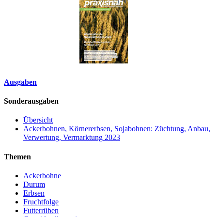
Ausgaben
Sonderausgaben
Übersicht
Ackerbohnen, Körnererbsen, Sojabohnen: Züchtung, Anbau,
Verwertung, Vermarktung 2023
Themen
Ackerbohne
Durum
Erbsen
Fruchtfolge
Futterrüben