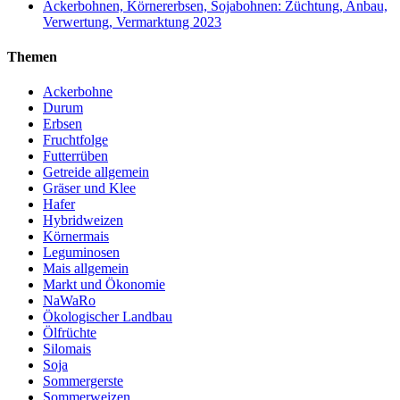
Ackerbohnen, Körnererbsen, Sojabohnen: Züchtung, Anbau,
Verwertung, Vermarktung 2023
Themen
Ackerbohne
Durum
Erbsen
Fruchtfolge
Futterrüben
Getreide allgemein
Gräser und Klee
Hafer
Hybridweizen
Körnermais
Leguminosen
Mais allgemein
Markt und Ökonomie
NaWaRo
Ökologischer Landbau
Ölfrüchte
Silomais
Soja
Sommergerste
Sommerweizen