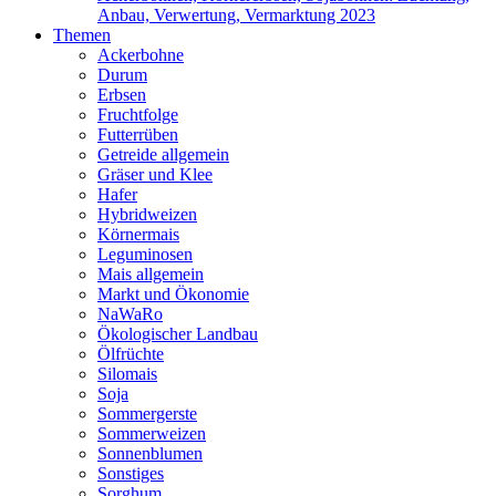
Anbau, Verwertung, Vermarktung 2023
Themen
Ackerbohne
Durum
Erbsen
Fruchtfolge
Futterrüben
Getreide allgemein
Gräser und Klee
Hafer
Hybridweizen
Körnermais
Leguminosen
Mais allgemein
Markt und Ökonomie
NaWaRo
Ökologischer Landbau
Ölfrüchte
Silomais
Soja
Sommergerste
Sommerweizen
Sonnenblumen
Sonstiges
Sorghum