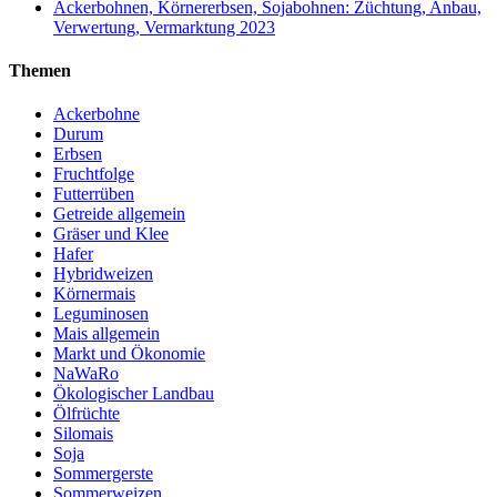
Ackerbohnen, Körnererbsen, Sojabohnen: Züchtung, Anbau,
Verwertung, Vermarktung 2023
Themen
Ackerbohne
Durum
Erbsen
Fruchtfolge
Futterrüben
Getreide allgemein
Gräser und Klee
Hafer
Hybridweizen
Körnermais
Leguminosen
Mais allgemein
Markt und Ökonomie
NaWaRo
Ökologischer Landbau
Ölfrüchte
Silomais
Soja
Sommergerste
Sommerweizen