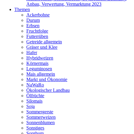
Anbau, Verwertung, Vermarktung 2023
Themen
Ackerbohne
Durum
Erbsen
Fruchtfolge
Futterrüben
Getreide allgemein
Gräser und Klee
Hafer
Hybridweizen
Körnermais
Leguminosen
Mais allgemein
Markt und Ökonomie
NaWaRo
Ökologischer Landbau
Ölfrüchte
Silomais
Soja
Sommergerste
Sommerweizen
Sonnenblumen
Sonstiges
Sorghum