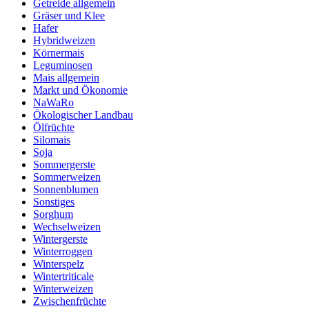
Getreide allgemein
Gräser und Klee
Hafer
Hybridweizen
Körnermais
Leguminosen
Mais allgemein
Markt und Ökonomie
NaWaRo
Ökologischer Landbau
Ölfrüchte
Silomais
Soja
Sommergerste
Sommerweizen
Sonnenblumen
Sonstiges
Sorghum
Wechselweizen
Wintergerste
Winterroggen
Winterspelz
Wintertriticale
Winterweizen
Zwischenfrüchte