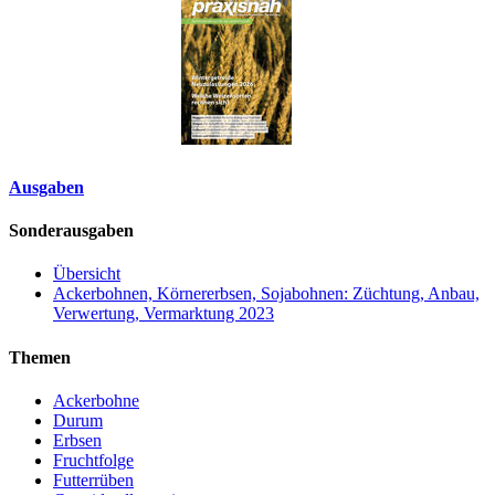
Ausgaben
Sonderausgaben
Übersicht
Ackerbohnen, Körnererbsen, Sojabohnen: Züchtung, Anbau,
Verwertung, Vermarktung 2023
Themen
Ackerbohne
Durum
Erbsen
Fruchtfolge
Futterrüben