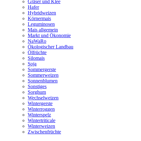
Gräser und Klee
Hafer
Hybridweizen
Körnermais
Leguminosen
Mais allgemein
Markt und Ökonomie
NaWaRo
Ökologischer Landbau
Ölfrüchte
Silomais
Soja
Sommergerste
Sommerweizen
Sonnenblumen
Sonstiges
Sorghum
Wechselweizen
Wintergerste
Winterroggen
Winterspelz
Wintertriticale
Winterweizen
Zwischenfrüchte