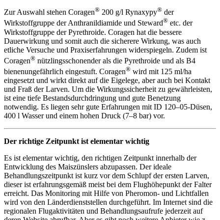
®
®
Zur Auswahl stehen Coragen
200 g/l Rynaxypy
der
®
Wirkstoffgruppe der Anthranildiamide und Steward
etc. der
Wirkstoffgruppe der Pyrethroide. Coragen hat die bessere
Dauerwirkung und somit auch die sicherere Wirkung, was auch
etliche Versuche und Praxiserfahrungen widerspiegeln. Zudem ist
®
Coragen
nützlingsschonender als die Pyrethroide und als B4
®
bienenungefährlich eingestuft. Coragen
wird mit 125 ml/ha
eingesetzt und wirkt direkt auf die Eigelege, aber auch bei Kontakt
und Fraß der Larven. Um die Wirkungssicherheit zu gewährleisten,
ist eine tiefe Bestandsdurchdringung und gute Benetzung
notwendig. Es liegen sehr gute Erfahrungen mit ID 120–05-Düsen,
400 l Wasser und einem hohen Druck (7–8 bar) vor.
Der richtige Zeitpunkt ist elementar wichtig
Es ist elementar wichtig, den richtigen Zeitpunkt innerhalb der
Entwicklung des Maiszünslers abzupassen. Der ideale
Behandlungszeitpunkt ist kurz vor dem Schlupf der ersten Larven,
dieser ist erfahrungsgemäß meist bei dem Flughöhepunkt der Falter
erreicht. Das Monitoring mit Hilfe von Pheromon- und Lichtfallen
wird von den Länderdienststellen durchgeführt. Im Internet sind die
regionalen Flugaktivitäten und Behandlungsaufrufe jederzeit auf
deren Website abrufbar. Aber es gibt noch weitere Anbieter wie z.