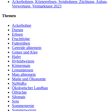
Ackerbohnen, Körnererbsen, Sojabohnen: Züchtung, Anbau,
Verwertung, Vermarktung 2023
Themen
Ackerbohne
Durum
Erbsen
Fruchtfolge
Futterrüben
Getreide allgemein
Gräser und Klee
Hafer
Hybridweizen
Körnermais
Leguminosen
Mais allgemein
Markt und Ökonomie
NaWaRo
Ökologischer Landbau
Ölfrüchte
Silomais
Soja
Sommergerste
Sommerweizen