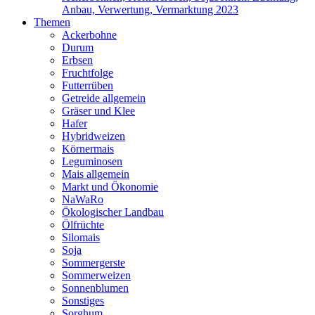
Anbau, Verwertung, Vermarktung 2023
Themen
Ackerbohne
Durum
Erbsen
Fruchtfolge
Futterrüben
Getreide allgemein
Gräser und Klee
Hafer
Hybridweizen
Körnermais
Leguminosen
Mais allgemein
Markt und Ökonomie
NaWaRo
Ökologischer Landbau
Ölfrüchte
Silomais
Soja
Sommergerste
Sommerweizen
Sonnenblumen
Sonstiges
Sorghum