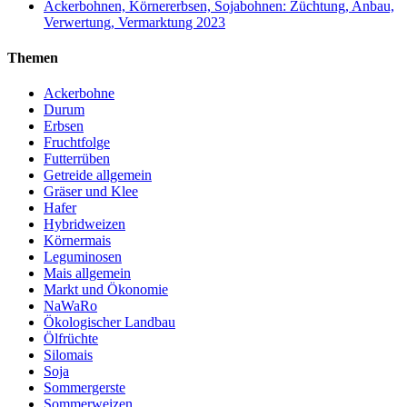
Ackerbohnen, Körnererbsen, Sojabohnen: Züchtung, Anbau,
Verwertung, Vermarktung 2023
Themen
Ackerbohne
Durum
Erbsen
Fruchtfolge
Futterrüben
Getreide allgemein
Gräser und Klee
Hafer
Hybridweizen
Körnermais
Leguminosen
Mais allgemein
Markt und Ökonomie
NaWaRo
Ökologischer Landbau
Ölfrüchte
Silomais
Soja
Sommergerste
Sommerweizen