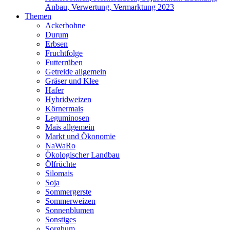
Anbau, Verwertung, Vermarktung 2023
Themen
Ackerbohne
Durum
Erbsen
Fruchtfolge
Futterrüben
Getreide allgemein
Gräser und Klee
Hafer
Hybridweizen
Körnermais
Leguminosen
Mais allgemein
Markt und Ökonomie
NaWaRo
Ökologischer Landbau
Ölfrüchte
Silomais
Soja
Sommergerste
Sommerweizen
Sonnenblumen
Sonstiges
Sorghum