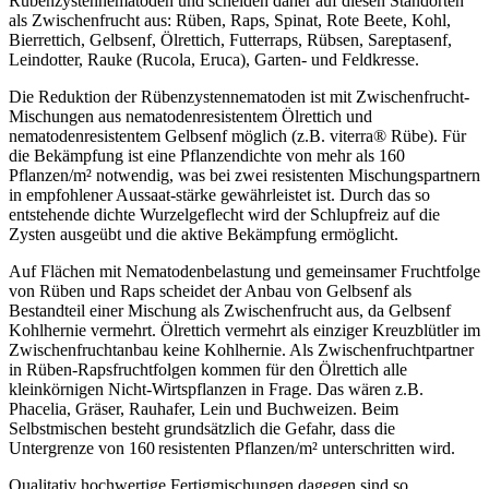
Rübenzystennematoden und scheiden daher auf diesen Standorten
als Zwischenfrucht aus: Rüben, Raps, Spinat, Rote Beete, Kohl,
Bierrettich, Gelbsenf, Ölrettich, Futterraps, Rübsen, Sareptasenf,
Leindotter, Rauke (Rucola, Eruca), Garten- und Feldkresse.
Die Reduktion der Rübenzystennematoden ist mit Zwischenfrucht-
Mischungen aus nematodenresistentem Ölrettich und
nematodenresistentem Gelbsenf möglich (z.B. viterra® Rübe). Für
die Bekämpfung ist eine Pflanzendichte von mehr als 160
Pflanzen/m² notwendig, was bei zwei resistenten Mischungspartnern
in empfohlener Aussaat-stärke gewährleistet ist. Durch das so
entstehende dichte Wurzelgeflecht wird der Schlupfreiz auf die
Zysten ausgeübt und die aktive Bekämpfung ermöglicht.
Auf Flächen mit Nematodenbelastung und gemeinsamer Fruchtfolge
von Rüben und Raps scheidet der Anbau von Gelbsenf als
Bestandteil einer Mischung als Zwischenfrucht aus, da Gelbsenf
Kohlhernie vermehrt. Ölrettich vermehrt als einziger Kreuzblütler im
Zwischenfruchtanbau keine Kohlhernie. Als Zwischenfruchtpartner
in Rüben-Rapsfruchtfolgen kommen für den Ölrettich alle
kleinkörnigen Nicht-Wirtspflanzen in Frage. Das wären z.B.
Phacelia, Gräser, Rauhafer, Lein und Buchweizen. Beim
Selbstmischen besteht grundsätzlich die Gefahr, dass die
Untergrenze von 160 resistenten Pflanzen/m² unterschritten wird.
Qualitativ hochwertige Fertigmischungen dagegen sind so