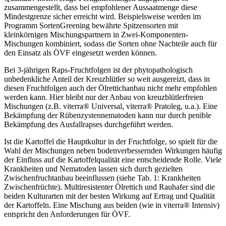
zusammengestellt, dass bei empfohlener Aussaatmenge diese
Mindestgrenze sicher erreicht wird. Beispielsweise werden im
Programm SortenGreening bewährte Spitzensorten mit
kleinkörnigen Mischungspartnern in Zwei-Komponenten-
Mischungen kombiniert, sodass die Sorten ohne Nachteile auch für
den Einsatz als ÖVF eingesetzt werden können.
Bei 3-jährigen Raps-Fruchtfolgen ist der phytopathologisch
unbedenkliche Anteil der Kreuzblütler so weit ausgereizt, dass in
diesen Fruchtfolgen auch der Ölrettichanbau nicht mehr empfohlen
werden kann. Hier bleibt nur der Anbau von kreuzblütlerfreien
Mischungen (z.B. viterra® Universal, viterra® Pratoleg, u.a.). Eine
Bekämpfung der Rübenzystennematoden kann nur durch penible
Bekämpfung des Ausfallrapses durchgeführt werden.
Ist die Kartoffel die Hauptkultur in der Fruchtfolge, so spielt für die
Wahl der Mischungen neben bodenverbessernden Wirkungen häufig
der Einfluss auf die Kartoffelqualität eine entscheidende Rolle. Viele
Krankheiten und Nematoden lassen sich durch gezielten
Zwischenfruchtanbau beeinflussen (siehe Tab. 1: Krankheiten
Zwischenfrüchte). Multiresistenter Ölrettich und Rauhafer sind die
beiden Kulturarten mit der besten Wirkung auf Ertrag und Qualität
der Kartoffeln. Eine Mischung aus beiden (wie in viterra® Intensiv)
entspricht den Anforderungen für ÖVF.