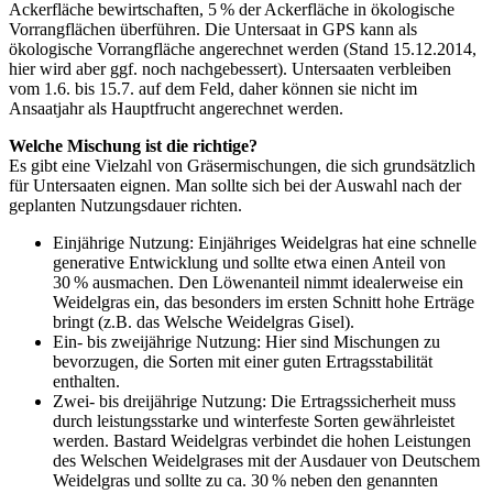
Ackerfläche bewirtschaften, 5 % der Ackerfläche in ökologische
Vorrangflächen überführen. Die Untersaat in GPS kann als
ökologische Vorrangfläche angerechnet werden (Stand 15.12.2014,
hier wird aber ggf. noch nachgebessert). Untersaaten verbleiben
vom 1.6. bis 15.7. auf dem Feld, daher können sie nicht im
Ansaatjahr als Hauptfrucht angerechnet werden.
Welche Mischung ist die richtige?
Es gibt eine Vielzahl von Gräsermischungen, die sich grundsätzlich
für Untersaaten eignen. Man sollte sich bei der Auswahl nach der
geplanten Nutzungsdauer richten.
Einjährige Nutzung: Einjähriges Weidelgras hat eine schnelle
generative Entwicklung und sollte etwa einen Anteil von
30 % ausmachen. Den Löwenanteil nimmt idealerweise ein
Weidelgras ein, das besonders im ersten Schnitt hohe Erträge
bringt (z.B. das Welsche Weidelgras Gisel).
Ein- bis zweijährige Nutzung: Hier sind Mischungen zu
bevorzugen, die Sorten mit einer guten Ertragsstabilität
enthalten.
Zwei- bis dreijährige Nutzung: Die Ertragssicherheit muss
durch leistungsstarke und winterfeste Sorten gewährleistet
werden. Bastard Weidelgras verbindet die hohen Leistungen
des Welschen Weidelgrases mit der Ausdauer von Deutschem
Weidelgras und sollte zu ca. 30 % neben den genannten