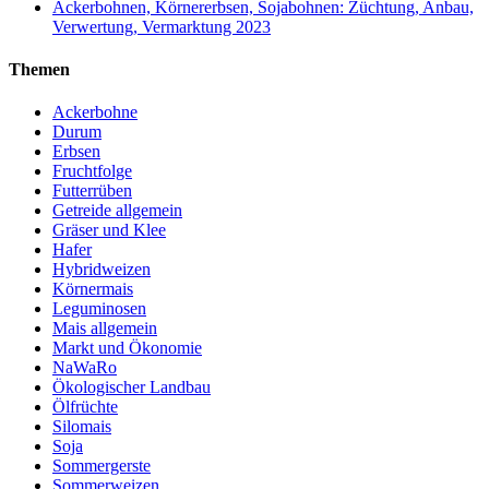
Ackerbohnen, Körnererbsen, Sojabohnen: Züchtung, Anbau,
Verwertung, Vermarktung 2023
Themen
Ackerbohne
Durum
Erbsen
Fruchtfolge
Futterrüben
Getreide allgemein
Gräser und Klee
Hafer
Hybridweizen
Körnermais
Leguminosen
Mais allgemein
Markt und Ökonomie
NaWaRo
Ökologischer Landbau
Ölfrüchte
Silomais
Soja
Sommergerste
Sommerweizen