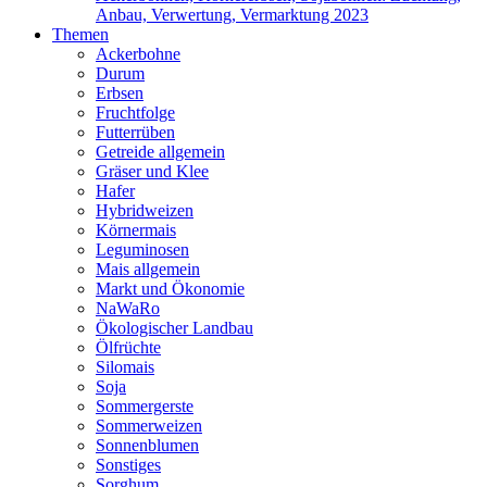
Anbau, Verwertung, Vermarktung 2023
Themen
Ackerbohne
Durum
Erbsen
Fruchtfolge
Futterrüben
Getreide allgemein
Gräser und Klee
Hafer
Hybridweizen
Körnermais
Leguminosen
Mais allgemein
Markt und Ökonomie
NaWaRo
Ökologischer Landbau
Ölfrüchte
Silomais
Soja
Sommergerste
Sommerweizen
Sonnenblumen
Sonstiges
Sorghum