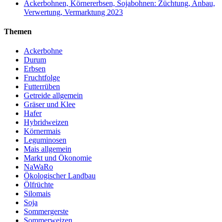
Ackerbohnen, Körnererbsen, Sojabohnen: Züchtung, Anbau,
Verwertung, Vermarktung 2023
Themen
Ackerbohne
Durum
Erbsen
Fruchtfolge
Futterrüben
Getreide allgemein
Gräser und Klee
Hafer
Hybridweizen
Körnermais
Leguminosen
Mais allgemein
Markt und Ökonomie
NaWaRo
Ökologischer Landbau
Ölfrüchte
Silomais
Soja
Sommergerste
Sommerweizen