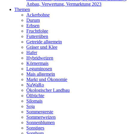
Anbau, Verwertung, Vermarktung 2023
Themen
Ackerbohne
Durum
Erbsen
Fruchtfolge
Futterrüben
Getreide allgemein
Gräser und Klee
Hafer
Hybridweizen
Körnermais
Leguminosen
Mais allgemein
Markt und Ökonomie
NaWaRo
Ökologischer Landbau
Ölfrüchte
Silomais
Soja
Sommergerste
Sommerweizen
Sonnenblumen
Sonstiges
Sorghum