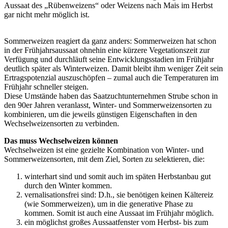
Aussaat des „Rübenweizens“ oder Weizens nach Mais im Herbst
gar nicht mehr möglich ist.
Sommerweizen reagiert da ganz anders: Sommerweizen hat schon
in der Frühjahrsaussaat ohnehin eine kürzere Vegetationszeit zur
Verfügung und durchläuft seine Entwicklungsstadien im Frühjahr
deutlich später als Winterweizen. Damit bleibt ihm weniger Zeit sein
Ertragspotenzial auszuschöpfen – zumal auch die Temperaturen im
Frühjahr schneller steigen.
Diese Umstände haben das Saatzuchtunternehmen Strube schon in
den 90er Jahren veranlasst, Winter- und Sommerweizensorten zu
kombinieren, um die jeweils günstigen Eigenschaften in den
Wechselweizensorten zu verbinden.
Das muss Wechselweizen können
Wechselweizen ist eine gezielte Kombination von Winter- und
Sommerweizensorten, mit dem Ziel, Sorten zu selektieren, die:
winterhart sind und somit auch im späten Herbstanbau gut
durch den Winter kommen.
vernalisationsfrei sind: D.h., sie benötigen keinen Kältereiz
(wie Sommerweizen), um in die generative Phase zu
kommen. Somit ist auch eine Aussaat im Frühjahr möglich.
ein möglichst großes Aussaatfenster vom Herbst- bis zum