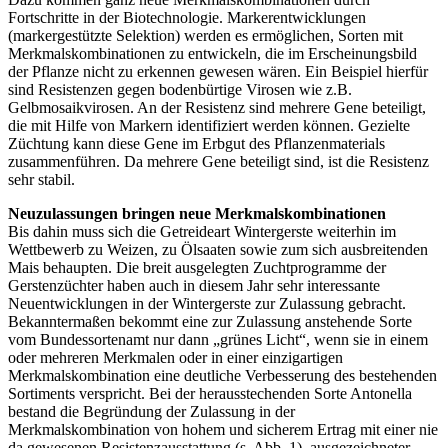
Fortschritte in der Biotechnologie. Markerentwicklungen
(markergestützte Selektion) werden es ermöglichen, Sorten mit
Merkmalskombinationen zu entwickeln, die im Erscheinungsbild
der Pflanze nicht zu erkennen gewesen wären. Ein Beispiel hierfür
sind Resistenzen gegen bodenbürtige Virosen wie z.B.
Gelbmosaikvirosen. An der Resistenz sind mehrere Gene beteiligt,
die mit Hilfe von Markern identifiziert werden können. Gezielte
Züchtung kann diese Gene im Erbgut des Pflanzenmaterials
zusammenführen. Da mehrere Gene beteiligt sind, ist die Resistenz
sehr stabil.
Neuzulassungen bringen neue Merkmalskombinationen
Bis dahin muss sich die Getreideart Wintergerste weiterhin im
Wettbewerb zu Weizen, zu Ölsaaten sowie zum sich ausbreitenden
Mais behaupten. Die breit ausgelegten Zuchtprogramme der
Gerstenzüchter haben auch in diesem Jahr sehr interessante
Neuentwicklungen in der Wintergerste zur Zulassung gebracht.
Bekanntermaßen bekommt eine zur Zulassung anstehende Sorte
vom Bundessortenamt nur dann „grünes Licht“, wenn sie in einem
oder mehreren Merkmalen oder in einer einzigartigen
Merkmalskombination eine deutliche Verbesserung des bestehenden
Sortiments verspricht. Bei der herausstechenden Sorte Antonella
bestand die Begründung der Zulassung in der
Merkmalskombination von hohem und sicherem Ertrag mit einer nie
da gewesenen Resistenzausstattung (s. Abb. 1), ausgezeichneter