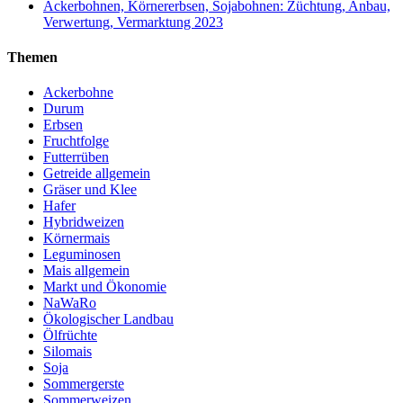
Ackerbohnen, Körnererbsen, Sojabohnen: Züchtung, Anbau,
Verwertung, Vermarktung 2023
Themen
Ackerbohne
Durum
Erbsen
Fruchtfolge
Futterrüben
Getreide allgemein
Gräser und Klee
Hafer
Hybridweizen
Körnermais
Leguminosen
Mais allgemein
Markt und Ökonomie
NaWaRo
Ökologischer Landbau
Ölfrüchte
Silomais
Soja
Sommergerste
Sommerweizen