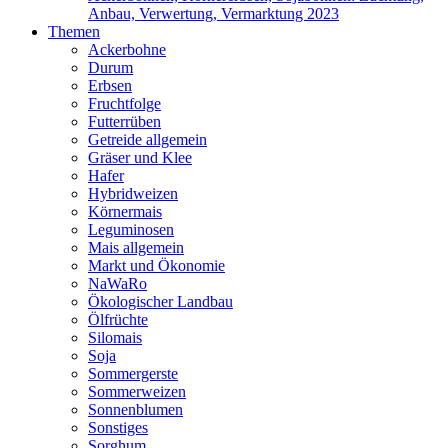
Anbau, Verwertung, Vermarktung 2023
Themen
Ackerbohne
Durum
Erbsen
Fruchtfolge
Futterrüben
Getreide allgemein
Gräser und Klee
Hafer
Hybridweizen
Körnermais
Leguminosen
Mais allgemein
Markt und Ökonomie
NaWaRo
Ökologischer Landbau
Ölfrüchte
Silomais
Soja
Sommergerste
Sommerweizen
Sonnenblumen
Sonstiges
Sorghum