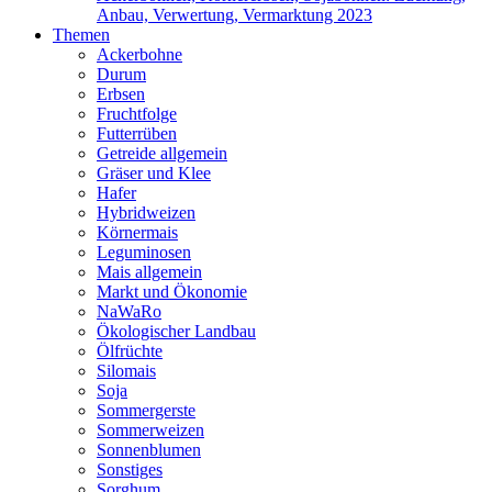
Anbau, Verwertung, Vermarktung 2023
Themen
Ackerbohne
Durum
Erbsen
Fruchtfolge
Futterrüben
Getreide allgemein
Gräser und Klee
Hafer
Hybridweizen
Körnermais
Leguminosen
Mais allgemein
Markt und Ökonomie
NaWaRo
Ökologischer Landbau
Ölfrüchte
Silomais
Soja
Sommergerste
Sommerweizen
Sonnenblumen
Sonstiges
Sorghum