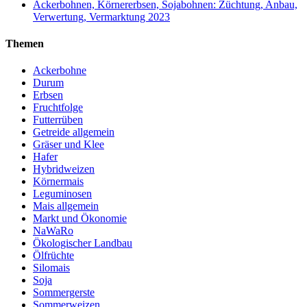
Ackerbohnen, Körnererbsen, Sojabohnen: Züchtung, Anbau,
Verwertung, Vermarktung 2023
Themen
Ackerbohne
Durum
Erbsen
Fruchtfolge
Futterrüben
Getreide allgemein
Gräser und Klee
Hafer
Hybridweizen
Körnermais
Leguminosen
Mais allgemein
Markt und Ökonomie
NaWaRo
Ökologischer Landbau
Ölfrüchte
Silomais
Soja
Sommergerste
Sommerweizen