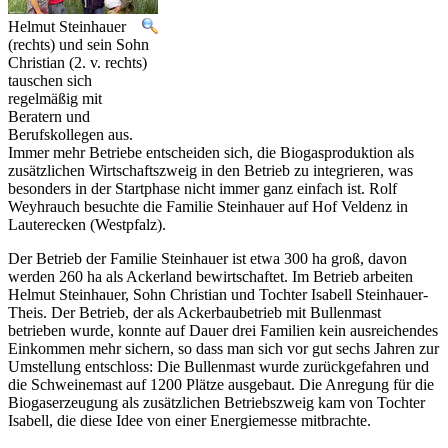
Helmut Steinhauer
(rechts) und sein Sohn
Christian (2. v. rechts)
tauschen sich
regelmäßig mit
Beratern und
Berufskollegen aus.
Immer mehr Betriebe entscheiden sich, die Biogasproduktion als
zusätzlichen Wirtschaftszweig in den Betrieb zu integrieren, was
besonders in der Startphase nicht immer ganz einfach ist. Rolf
Weyhrauch besuchte die Familie Steinhauer auf Hof Veldenz in
Lauterecken (Westpfalz).
Der Betrieb der Familie Steinhauer ist etwa 300 ha groß, davon
werden 260 ha als Ackerland bewirtschaftet. Im Betrieb arbeiten
Helmut Steinhauer, Sohn Christian und Tochter Isabell Steinhauer-
Theis. Der Betrieb, der als Ackerbaubetrieb mit Bullenmast
betrieben wurde, konnte auf Dauer drei Familien kein ausreichendes
Einkommen mehr sichern, so dass man sich vor gut sechs Jahren zur
Umstellung entschloss: Die Bullenmast wurde zurückgefahren und
die Schweinemast auf 1200 Plätze ausgebaut. Die Anregung für die
Biogaserzeugung als zusätzlichen Betriebszweig kam von Tochter
Isabell, die diese Idee von einer Energiemesse mitbrachte.