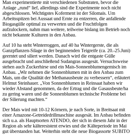
Man experimentierte mit verschiedenen Substraten, bevor die
Anlage „rund“ lief, allerdings sind die Experimente noch nicht
abgeschlossen. Wichtigstes Koferment ist der Silomais. Um
Arbeitsspitzen bei Aussaat und Ernte zu entzerren, die anfallende
Biogasgülle optimal zu verwerten und die Fruchtfolgen
aufzulockern, nahm man weitere, teilweise bislang im Betrieb noch
nicht bekannte Kulturen in den Anbau.
Auf 10 ha steht Winterroggen, auf 40 ha Wintergerste, die als
Ganzpflanzen-Silage in der beginnenden Teigreife (ca. 20.-25.Juni)
geerntet und siliert werden. Danach wird die entgaste Gülle
ausgebracht und anschließend Sudangras ausgesät. Versuchsweise
stehen auch Zuckerhirse und ein Mais-Sonnenblumengemisch im
Anbau. „Wir nehmen die Sonnenblumen mit in den Anbau zum
Mais, um die Qualität der Methanausbeute zu verbessern“, erläutert
Helmut Steinhauer. „Von Sonnenblumen in Reinsaat haben wir
wieder Abstand genommen, da der Ertrag und die Gasausbeute/ha
zu gering waren und die Sonnenblumen technische Probleme bei
der Silierung machten.“
Der Mais wird mit 10-12 Körnern, je nach Sorte, in Breitsaat mit
einer Amazone-Getreidedrillmaschine ausgesät. Im Anbau befinden
sich u.a. als Hauptsorten ATENDO, der sich in diesem Jahr in der
Region als sehr kälteresistent erwies und die Kälteperiode im Mai
gut überstanden hat. Weiterhin steht die neue Biogassorte SUBITO