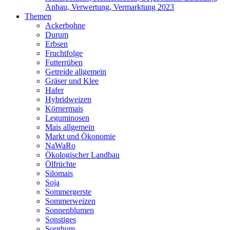
Anbau, Verwertung, Vermarktung 2023
Themen
Ackerbohne
Durum
Erbsen
Fruchtfolge
Futterrüben
Getreide allgemein
Gräser und Klee
Hafer
Hybridweizen
Körnermais
Leguminosen
Mais allgemein
Markt und Ökonomie
NaWaRo
Ökologischer Landbau
Ölfrüchte
Silomais
Soja
Sommergerste
Sommerweizen
Sonnenblumen
Sonstiges
Sorghum