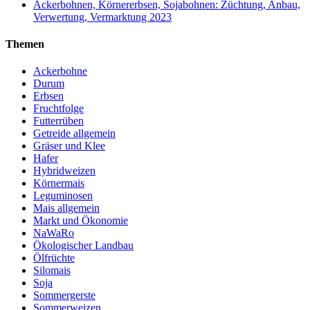
Ackerbohnen, Körnererbsen, Sojabohnen: Züchtung, Anbau,
Verwertung, Vermarktung 2023
Themen
Ackerbohne
Durum
Erbsen
Fruchtfolge
Futterrüben
Getreide allgemein
Gräser und Klee
Hafer
Hybridweizen
Körnermais
Leguminosen
Mais allgemein
Markt und Ökonomie
NaWaRo
Ökologischer Landbau
Ölfrüchte
Silomais
Soja
Sommergerste
Sommerweizen