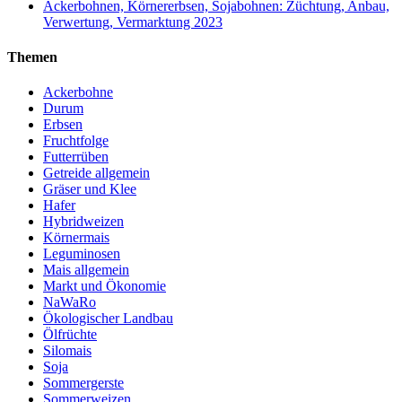
Ackerbohnen, Körnererbsen, Sojabohnen: Züchtung, Anbau,
Verwertung, Vermarktung 2023
Themen
Ackerbohne
Durum
Erbsen
Fruchtfolge
Futterrüben
Getreide allgemein
Gräser und Klee
Hafer
Hybridweizen
Körnermais
Leguminosen
Mais allgemein
Markt und Ökonomie
NaWaRo
Ökologischer Landbau
Ölfrüchte
Silomais
Soja
Sommergerste
Sommerweizen