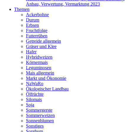
Anbau, Verwertung, Vermarktung 2023
Themen
Ackerbohne
Durum
Erbsen
Fruchtfolge
Futterrüben
Getreide allgemein
Gräser und Klee
Hafer
Hybridweizen
Körnermais
Leguminosen
Mais allgemein
Markt und Ökonomie
NaWaRo
Ökologischer Landbau
Ölfrüchte
Silomais
Soja
Sommergerste
Sommerweizen
Sonnenblumen
Sonstiges
Sorghum