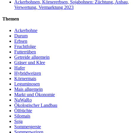
Ackerbohnen, Körnererbsen, Sojabohnen: Züchtung, Anbau,
Verwertung, Vermarktung 2023
Themen
Ackerbohne
Durum
Erbsen
Fruchtfolge
Futterrüben
Getreide allgemein
Gräser und Klee
Hafer
Hybridweizen
Körnermais
Leguminosen
Mais allgemein
Markt und Ökonomie
NaWaRo
Ökologischer Landbau
Ölfrüchte
Silomais
Soja
Sommergerste
Sommerweizen