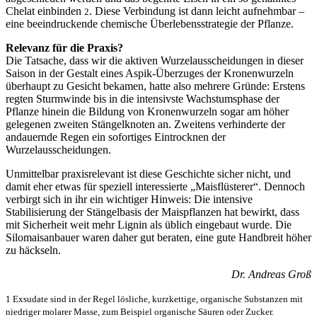
Chelat einbinden
. Diese Verbindung ist dann leicht aufnehmbar –
2
eine beeindruckende chemische Überlebensstrategie der Pflanze.
Relevanz für die Praxis?
Die Tatsache, dass wir die aktiven Wurzelausscheidungen in dieser
Saison in der Gestalt eines Aspik-Überzuges der Kronenwurzeln
überhaupt zu Gesicht bekamen, hatte also mehrere Gründe: Erstens
regten Sturmwinde bis in die intensivste Wachstumsphase der
Pflanze hinein die Bildung von Kronenwurzeln sogar am höher
gelegenen zweiten Stängelknoten an. Zweitens verhinderte der
andauernde Regen ein sofortiges Eintrocknen der
Wurzelausscheidungen.
Unmittelbar praxisrelevant ist diese Geschichte sicher nicht, und
damit eher etwas für speziell interessierte „Maisflüsterer“. Dennoch
verbirgt sich in ihr ein wichtiger Hinweis: Die intensive
Stabilisierung der Stängelbasis der Maispflanzen hat bewirkt, dass
mit Sicherheit weit mehr Lignin als üblich eingebaut wurde. Die
Silomaisanbauer waren daher gut beraten, eine gute Handbreit höher
zu häckseln.
Dr. Andreas Groß
1 Exsudate sind in der Regel lösliche, kurzkettige, organische Substanzen mit
niedriger molarer Masse, zum Beispiel organische Säuren oder Zucker.