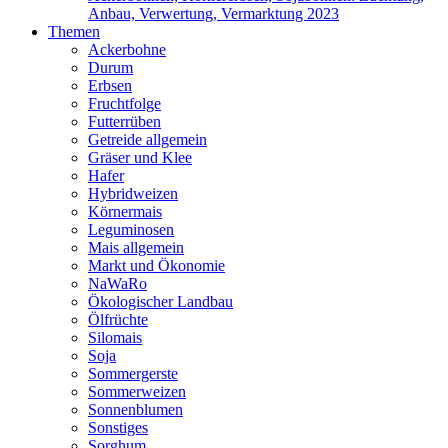
Anbau, Verwertung, Vermarktung 2023
Themen
Ackerbohne
Durum
Erbsen
Fruchtfolge
Futterrüben
Getreide allgemein
Gräser und Klee
Hafer
Hybridweizen
Körnermais
Leguminosen
Mais allgemein
Markt und Ökonomie
NaWaRo
Ökologischer Landbau
Ölfrüchte
Silomais
Soja
Sommergerste
Sommerweizen
Sonnenblumen
Sonstiges
Sorghum