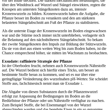
vor der Blüte steckten. Die starken mechanischen Belastungen, die
über den Winddruck auf Wurzel und Stängel einwirkten, regten die
Knospen am untersten Stängelknoten dazu an, intensiv
Kronenwurzeln zu bilden. Kronenwurzeln haben die Aufgabe, die
Pflanze besser im Boden zu verankern und den am stärksten
belasteten Stängelabschnitt am Fuß der Pflanze zu stabilisieren.
Als die unterste Etage der Kronenwurzeln im Boden eingewachsen
war und die Stürme noch immer nicht unterblieben, verlagerte sich
die Belastung auf den nächsthöheren Stängelabschnitt. So bekam
der zweite Stängelknoten den Impuls zur Bildung der Stützwurzeln.
Da sie von dort aus einen weiten Weg bis zum Boden haben, ist die
Chance entsprechend höher, sie mitten im Wachstum zu beobachten.
Exsudate: raffinierte Strategie der Pflanze
Ist der Oberboden feucht, nehmen auch Kronenwurzeln Nährstoffe
auf. Die Wurzel bedient sich hierfür eines Tricks, um besser an
bestimmte Stoffe heran zu kommen, und sei es nur über eine
geringfügige Veränderung des wurzelnahen pH-Wertes: Sie scheidet
Stoffe aus, fachchinesisch nennt man sie Exsudate
.
1
Die Abgabe von diesen Substanzen durch die Pflanzenwurzel
erfolgt zur Anpassung der Bedingungen im Boden an die
Bedürfnisse der Pflanze oder um Nährstoffe verfügbar zu machen.
Zum Beispiel Stoffe, die bei Eisenmangel von der Wurzel
abgeschieden werden und das begehrte Eisen in ein so genanntes