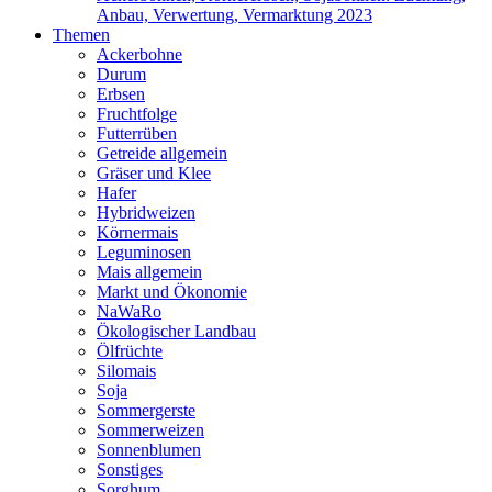
Anbau, Verwertung, Vermarktung 2023
Themen
Ackerbohne
Durum
Erbsen
Fruchtfolge
Futterrüben
Getreide allgemein
Gräser und Klee
Hafer
Hybridweizen
Körnermais
Leguminosen
Mais allgemein
Markt und Ökonomie
NaWaRo
Ökologischer Landbau
Ölfrüchte
Silomais
Soja
Sommergerste
Sommerweizen
Sonnenblumen
Sonstiges
Sorghum