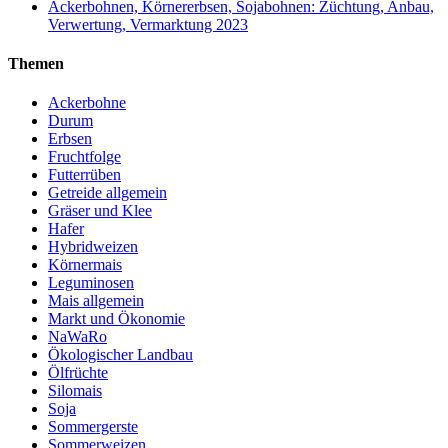
Ackerbohnen, Körnererbsen, Sojabohnen: Züchtung, Anbau,
Verwertung, Vermarktung 2023
Themen
Ackerbohne
Durum
Erbsen
Fruchtfolge
Futterrüben
Getreide allgemein
Gräser und Klee
Hafer
Hybridweizen
Körnermais
Leguminosen
Mais allgemein
Markt und Ökonomie
NaWaRo
Ökologischer Landbau
Ölfrüchte
Silomais
Soja
Sommergerste
Sommerweizen