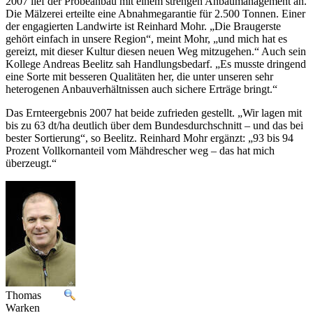
2007 lief der Probeanbau mit einem strengen Anbaumanagement an.
Die Mälzerei erteilte eine Abnahmegarantie für 2.500 Tonnen. Einer
der engagierten Landwirte ist Reinhard Mohr. „Die Braugerste
gehört einfach in unsere Region“, meint Mohr, „und mich hat es
gereizt, mit dieser Kultur diesen neuen Weg mitzugehen.“ Auch sein
Kollege Andreas Beelitz sah Handlungsbedarf. „Es musste dringend
eine Sorte mit besseren Qualitäten her, die unter unseren sehr
heterogenen Anbauverhältnissen auch sichere Erträge bringt.“
Das Ernteergebnis 2007 hat beide zufrieden gestellt. „Wir lagen mit
bis zu 63 dt/ha deutlich über dem Bundesdurchschnitt – und das bei
bester Sortierung“, so Beelitz. Reinhard Mohr ergänzt: „93 bis 94
Prozent Vollkornanteil vom Mähdrescher weg – das hat mich
überzeugt.“
Thomas
Warken