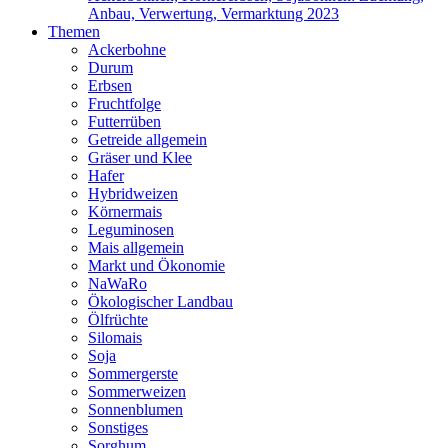
Anbau, Verwertung, Vermarktung 2023
Themen
Ackerbohne
Durum
Erbsen
Fruchtfolge
Futterrüben
Getreide allgemein
Gräser und Klee
Hafer
Hybridweizen
Körnermais
Leguminosen
Mais allgemein
Markt und Ökonomie
NaWaRo
Ökologischer Landbau
Ölfrüchte
Silomais
Soja
Sommergerste
Sommerweizen
Sonnenblumen
Sonstiges
Sorghum