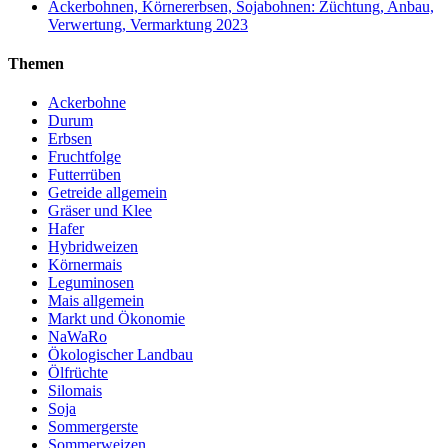
Ackerbohnen, Körnererbsen, Sojabohnen: Züchtung, Anbau,
Verwertung, Vermarktung 2023
Themen
Ackerbohne
Durum
Erbsen
Fruchtfolge
Futterrüben
Getreide allgemein
Gräser und Klee
Hafer
Hybridweizen
Körnermais
Leguminosen
Mais allgemein
Markt und Ökonomie
NaWaRo
Ökologischer Landbau
Ölfrüchte
Silomais
Soja
Sommergerste
Sommerweizen