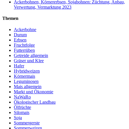
Ackerbohnen, Körnererbsen, Sojabohnen: Züchtung, Anbau,
Verwertung, Vermarktung 2023
Themen
Ackerbohne
Durum
Erbsen
Fruchtfolge
Futterrüben
Getreide allgemein
Gräser und Klee
Hafer
Hybridweizen
Körnermais
Leguminosen
Mais allgemein
Markt und Ökonomie
NaWaRo
Ökologischer Landbau
Ölfrüchte
Silomais
Soja
Sommergerste
Sommerweizen