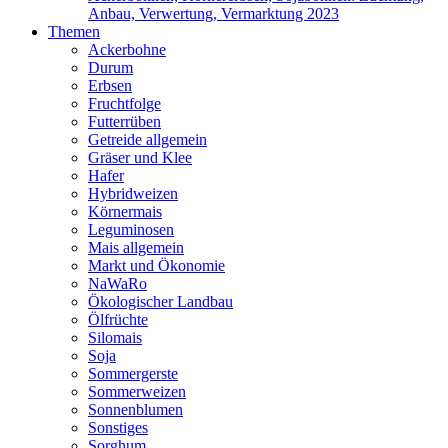
Anbau, Verwertung, Vermarktung 2023
Themen
Ackerbohne
Durum
Erbsen
Fruchtfolge
Futterrüben
Getreide allgemein
Gräser und Klee
Hafer
Hybridweizen
Körnermais
Leguminosen
Mais allgemein
Markt und Ökonomie
NaWaRo
Ökologischer Landbau
Ölfrüchte
Silomais
Soja
Sommergerste
Sommerweizen
Sonnenblumen
Sonstiges
Sorghum