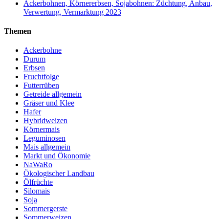
Ackerbohnen, Körnererbsen, Sojabohnen: Züchtung, Anbau,
Verwertung, Vermarktung 2023
Themen
Ackerbohne
Durum
Erbsen
Fruchtfolge
Futterrüben
Getreide allgemein
Gräser und Klee
Hafer
Hybridweizen
Körnermais
Leguminosen
Mais allgemein
Markt und Ökonomie
NaWaRo
Ökologischer Landbau
Ölfrüchte
Silomais
Soja
Sommergerste
Sommerweizen