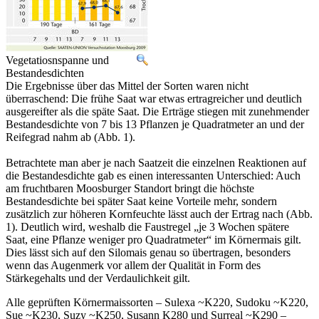
Vegetatiosnspanne und
Bestandesdichten
Die Ergebnisse über das Mittel der Sorten waren nicht
überraschend: Die frühe Saat war etwas ertragreicher und deutlich
ausgereifter als die späte Saat. Die Erträge stiegen mit zunehmender
Bestandesdichte von 7 bis 13 Pflanzen je Quadratmeter an und der
Reifegrad nahm ab (Abb. 1).
Betrachtete man aber je nach Saatzeit die einzelnen Reaktionen auf
die Bestandesdichte gab es einen interessanten Unterschied: Auch
am fruchtbaren Moosburger Standort bringt die höchste
Bestandesdichte bei später Saat keine Vorteile mehr, sondern
zusätzlich zur höheren Kornfeuchte lässt auch der Ertrag nach (Abb.
1). Deutlich wird, weshalb die Faustregel „je 3 Wochen spätere
Saat, eine Pflanze weniger pro Quadratmeter“ im Körnermais gilt.
Dies lässt sich auf den Silomais genau so übertragen, besonders
wenn das Augenmerk vor allem der Qualität in Form des
Stärkegehalts und der Verdaulichkeit gilt.
Alle geprüften Körnermaissorten – Sulexa ~K220, Sudoku ~K220,
Sue ~K230, Suzy ~K250, Susann K280 und Surreal ~K290 –