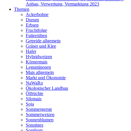
Anbau, Verwertung, Vermarktung 2023
Themen
Ackerbohne
Durum
Erbsen
Fruchtfolge
Futterrüben
Getreide allgemein
Gräser und Klee
Hafer
Hybridweizen
Körnermais
Leguminosen
Mais allgemein
Markt und Ökonomie
NaWaRo
Ökologischer Landbau
Ölfrüchte
Silomais
Soja
Sommergerste
Sommerweizen
Sonnenblumen
Sonstiges
Sorghum