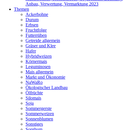
Anbau, Verwertung, Vermarktung 2023
Themen
Ackerbohne
Durum
Erbsen
Fruchtfolge
Futterrüben
Getreide allgemein
Gräser und Klee
Hafer
Hybridweizen
Körnermais
Leguminosen
Mais allgemein
Markt und Ökonomie
NaWaRo
Ökologischer Landbau
Ölfrüchte
Silomais
Soja
Sommergerste
Sommerweizen
Sonnenblumen
Sonstiges
Sorghum