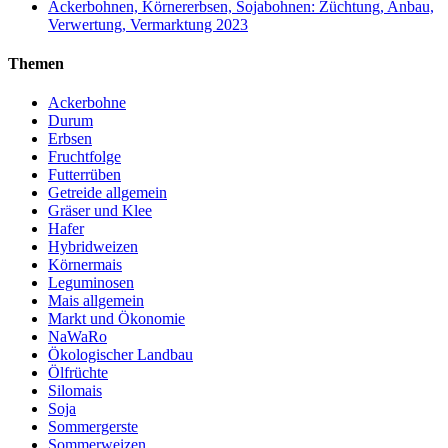
Ackerbohnen, Körnererbsen, Sojabohnen: Züchtung, Anbau,
Verwertung, Vermarktung 2023
Themen
Ackerbohne
Durum
Erbsen
Fruchtfolge
Futterrüben
Getreide allgemein
Gräser und Klee
Hafer
Hybridweizen
Körnermais
Leguminosen
Mais allgemein
Markt und Ökonomie
NaWaRo
Ökologischer Landbau
Ölfrüchte
Silomais
Soja
Sommergerste
Sommerweizen