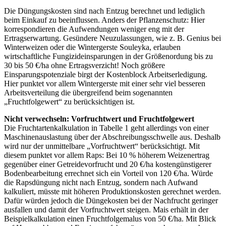
Die Düngungskosten sind nach Entzug berechnet und lediglich
beim Einkauf zu beeinflussen. Anders der Pflanzenschutz: Hier
korrespondieren die Aufwendungen weniger eng mit der
Ertragserwartung. Gesündere Neuzulassungen, wie z. B. Genius bei
Winterweizen oder die Wintergerste Souleyka, erlauben
wirtschaftliche Fungizideinsparungen in der Größenordung bis zu
30 bis 50 €/ha ohne Ertragsverzicht! Noch größere
Einsparungspotenziale birgt der Kostenblock Arbeitserledigung.
Hier punktet vor allem Wintergerste mit einer sehr viel besseren
Arbeitsverteilung die übergreifend beim sogenannten
„Fruchtfolgewert“ zu berücksichtigen ist.
Nicht verwechseln: Vorfruchtwert und Fruchtfolgewert
Die Fruchtartenkalkulation in Tabelle 1 geht allerdings von einer
Maschinenauslastung über der Abschreibungsschwelle aus. Deshalb
wird nur der unmittelbare „Vorfruchtwert“ berücksichtigt. Mit
diesem punktet vor allem Raps: Bei 10 % höherem Weizenertrag
gegenüber einer Getreidevorfrucht und 20 €/ha kostengünstigerer
Bodenbearbeitung errechnet sich ein Vorteil von 120 €/ha. Würde
die Rapsdüngung nicht nach Entzug, sondern nach Aufwand
kalkuliert, müsste mit höheren Produktionskosten gerechnet werden.
Dafür würden jedoch die Düngekosten bei der Nachfrucht geringer
ausfallen und damit der Vorfruchtwert steigen. Mais erhält in der
Beispielkalkulation einen Fruchtfolgemalus von 50 €/ha. Mit Blick