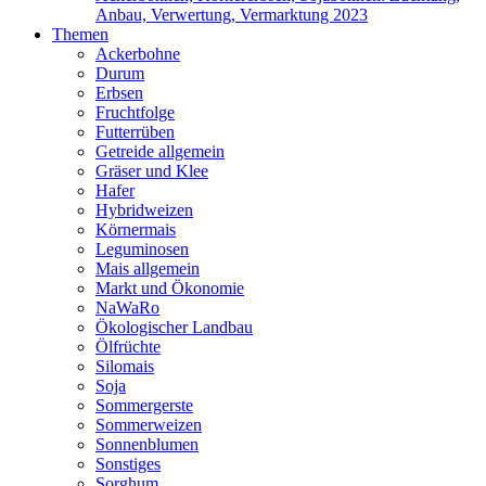
Anbau, Verwertung, Vermarktung 2023
Themen
Ackerbohne
Durum
Erbsen
Fruchtfolge
Futterrüben
Getreide allgemein
Gräser und Klee
Hafer
Hybridweizen
Körnermais
Leguminosen
Mais allgemein
Markt und Ökonomie
NaWaRo
Ökologischer Landbau
Ölfrüchte
Silomais
Soja
Sommergerste
Sommerweizen
Sonnenblumen
Sonstiges
Sorghum