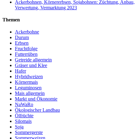
Ackerbohnen, Körnererbsen, Sojabohnen: Züchtung, Anbau,
Verwertung, Vermarktung 2023
Themen
Ackerbohne
Durum
Erbsen
Fruchtfolge
Futterrüben
Getreide allgemein
Gräser und Klee
Hafer
Hybridweizen
Körnermais
Leguminosen
Mais allgemein
Markt und Ökonomie
NaWaRo
Ökologischer Landbau
Ölfrüchte
Silomais
Soja
Sommergerste
Sommerweizen