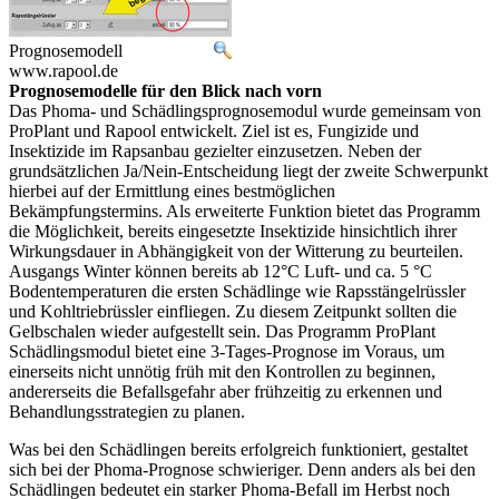
Prognosemodell
www.rapool.de
Prognosemodelle für den Blick nach vorn
Das Phoma- und Schädlingsprognosemodul wurde gemeinsam von
ProPlant und Rapool entwickelt. Ziel ist es, Fungizide und
Insektizide im Rapsanbau gezielter einzusetzen. Neben der
grundsätzlichen Ja/Nein-Entscheidung liegt der zweite Schwerpunkt
hierbei auf der Ermittlung eines bestmöglichen
Bekämpfungstermins. Als erweiterte Funktion bietet das Programm
die Möglichkeit, bereits eingesetzte Insektizide hinsichtlich ihrer
Wirkungsdauer in Abhängigkeit von der Witterung zu beurteilen.
Ausgangs Winter können bereits ab 12°C Luft- und ca. 5 °C
Bodentemperaturen die ersten Schädlinge wie Rapsstängelrüssler
und Kohltriebrüssler einfliegen. Zu diesem Zeitpunkt sollten die
Gelbschalen wieder aufgestellt sein. Das Programm ProPlant
Schädlingsmodul bietet eine 3-Tages-Prognose im Voraus, um
einerseits nicht unnötig früh mit den Kontrollen zu beginnen,
andererseits die Befallsgefahr aber frühzeitig zu erkennen und
Behandlungsstrategien zu planen.
Was bei den Schädlingen bereits erfolgreich funktioniert, gestaltet
sich bei der Phoma-Prognose schwieriger. Denn anders als bei den
Schädlingen bedeutet ein starker Phoma-Befall im Herbst noch