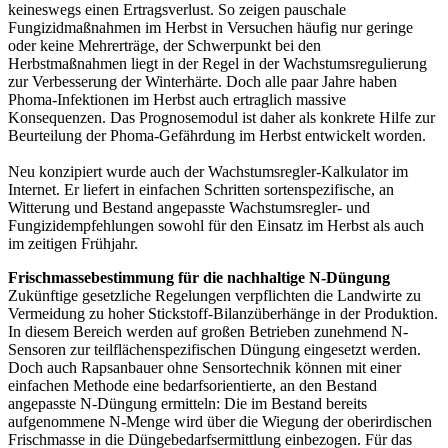
keineswegs einen Ertragsverlust. So zeigen pauschale
Fungizidmaßnahmen im Herbst in Versuchen häufig nur geringe
oder keine Mehrerträge, der Schwerpunkt bei den
Herbstmaßnahmen liegt in der Regel in der Wachstumsregulierung
zur Verbesserung der Winterhärte. Doch alle paar Jahre haben
Phoma-Infektionen im Herbst auch ertraglich massive
Konsequenzen. Das Prognosemodul ist daher als konkrete Hilfe zur
Beurteilung der Phoma-Gefährdung im Herbst entwickelt worden.
Neu konzipiert wurde auch der Wachstumsregler-Kalkulator im
Internet. Er liefert in einfachen Schritten sortenspezifische, an
Witterung und Bestand angepasste Wachstumsregler- und
Fungizidempfehlungen sowohl für den Einsatz im Herbst als auch
im zeitigen Frühjahr.
Frischmassebestimmung für die nachhaltige N-Düngung
Zukünftige gesetzliche Regelungen verpflichten die Landwirte zu
Vermeidung zu hoher Stickstoff-Bilanzüberhänge in der Produktion.
In diesem Bereich werden auf großen Betrieben zunehmend N-
Sensoren zur teilflächenspezifischen Düngung eingesetzt werden.
Doch auch Rapsanbauer ohne Sensortechnik können mit einer
einfachen Methode eine bedarfsorientierte, an den Bestand
angepasste N-Düngung ermitteln: Die im Bestand bereits
aufgenommene N-Menge wird über die Wiegung der oberirdischen
Frischmasse in die Düngebedarfsermittlung einbezogen. Für das