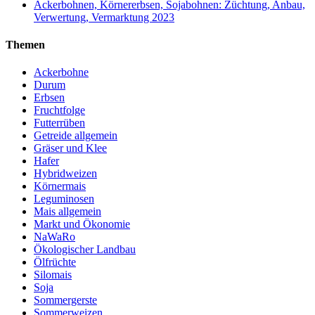
Ackerbohnen, Körnererbsen, Sojabohnen: Züchtung, Anbau,
Verwertung, Vermarktung 2023
Themen
Ackerbohne
Durum
Erbsen
Fruchtfolge
Futterrüben
Getreide allgemein
Gräser und Klee
Hafer
Hybridweizen
Körnermais
Leguminosen
Mais allgemein
Markt und Ökonomie
NaWaRo
Ökologischer Landbau
Ölfrüchte
Silomais
Soja
Sommergerste
Sommerweizen