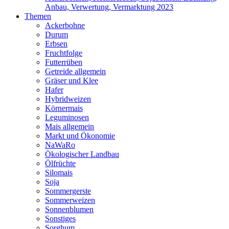
Anbau, Verwertung, Vermarktung 2023
Themen
Ackerbohne
Durum
Erbsen
Fruchtfolge
Futterrüben
Getreide allgemein
Gräser und Klee
Hafer
Hybridweizen
Körnermais
Leguminosen
Mais allgemein
Markt und Ökonomie
NaWaRo
Ökologischer Landbau
Ölfrüchte
Silomais
Soja
Sommergerste
Sommerweizen
Sonnenblumen
Sonstiges
Sorghum