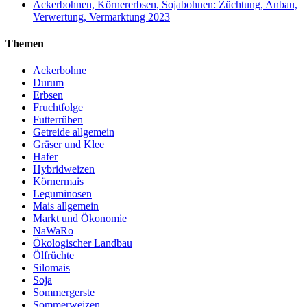
Ackerbohnen, Körnererbsen, Sojabohnen: Züchtung, Anbau,
Verwertung, Vermarktung 2023
Themen
Ackerbohne
Durum
Erbsen
Fruchtfolge
Futterrüben
Getreide allgemein
Gräser und Klee
Hafer
Hybridweizen
Körnermais
Leguminosen
Mais allgemein
Markt und Ökonomie
NaWaRo
Ökologischer Landbau
Ölfrüchte
Silomais
Soja
Sommergerste
Sommerweizen