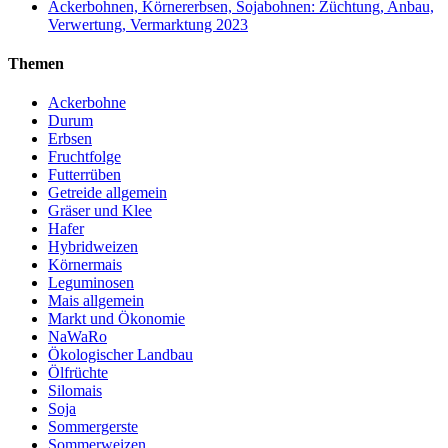
Ackerbohnen, Körnererbsen, Sojabohnen: Züchtung, Anbau,
Verwertung, Vermarktung 2023
Themen
Ackerbohne
Durum
Erbsen
Fruchtfolge
Futterrüben
Getreide allgemein
Gräser und Klee
Hafer
Hybridweizen
Körnermais
Leguminosen
Mais allgemein
Markt und Ökonomie
NaWaRo
Ökologischer Landbau
Ölfrüchte
Silomais
Soja
Sommergerste
Sommerweizen