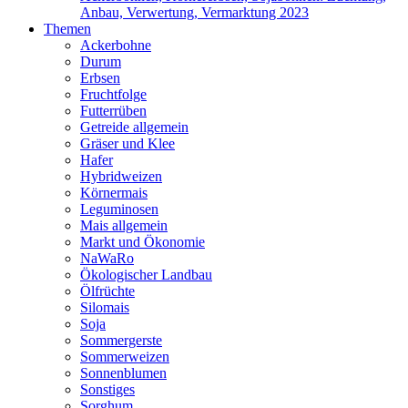
Anbau, Verwertung, Vermarktung 2023
Themen
Ackerbohne
Durum
Erbsen
Fruchtfolge
Futterrüben
Getreide allgemein
Gräser und Klee
Hafer
Hybridweizen
Körnermais
Leguminosen
Mais allgemein
Markt und Ökonomie
NaWaRo
Ökologischer Landbau
Ölfrüchte
Silomais
Soja
Sommergerste
Sommerweizen
Sonnenblumen
Sonstiges
Sorghum