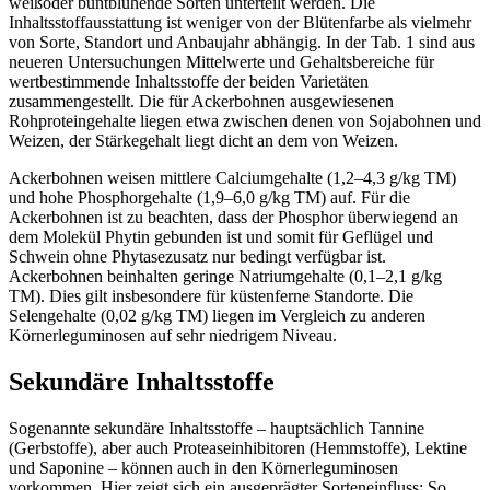
weißoder buntblühende Sorten unterteilt werden. Die
Inhaltsstoffausstattung ist weniger von der Blütenfarbe als vielmehr
von Sorte, Standort und Anbaujahr abhängig. In der Tab. 1 sind aus
neueren Untersuchungen Mittelwerte und Gehaltsbereiche für
wertbestimmende Inhaltsstoffe der beiden Varietäten
zusammengestellt. Die für Ackerbohnen ausgewiesenen
Rohproteingehalte liegen etwa zwischen denen von Sojabohnen und
Weizen, der Stärkegehalt liegt dicht an dem von Weizen.
Ackerbohnen weisen mittlere Calciumgehalte (1,2–4,3 g/kg TM)
und hohe Phosphorgehalte (1,9–6,0 g/kg TM) auf. Für die
Ackerbohnen ist zu beachten, dass der Phosphor überwiegend an
dem Molekül Phytin gebunden ist und somit für Geflügel und
Schwein ohne Phytasezusatz nur bedingt verfügbar ist.
Ackerbohnen beinhalten geringe Natriumgehalte (0,1–2,1 g/kg
TM). Dies gilt insbesondere für küstenferne Standorte. Die
Selengehalte (0,02 g/kg TM) liegen im Vergleich zu anderen
Körnerleguminosen auf sehr niedrigem Niveau.
Sekundäre Inhaltsstoffe
Sogenannte sekundäre Inhaltsstoffe – hauptsächlich Tannine
(Gerbstoffe), aber auch Proteaseinhibitoren (Hemmstoffe), Lektine
und Saponine – können auch in den Körnerleguminosen
vorkommen. Hier zeigt sich ein ausgeprägter Sorteneinfluss: So