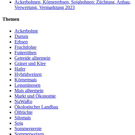
Ackerbohnen, Körnererbsen, Sojabohnen: Züchtung, Anbau,
Verwertung, Vermarktung 2023
Themen
Ackerbohne
Durum
Erbsen
Fruchtfolge
Futterrüben
Getreide allgemein
Gräser und Klee
Hafer
Hybridweizen
Körnermais
Leguminosen
Mais allgemein
Markt und Ökonomie
NaWaRo
Ökologischer Landbau
Ölfrüchte
Silomais
Soja
Sommergerste
Sommerweizen