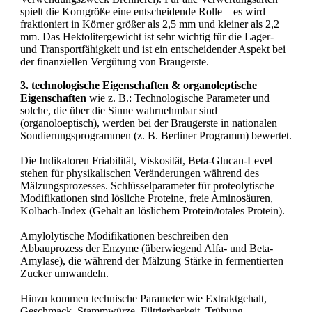
spielt die Korngröße eine entscheidende Rolle – es wird
fraktioniert in Körner größer als 2,5 mm und kleiner als 2,2
mm. Das Hektolitergewicht ist sehr wichtig für die Lager-
und Transportfähigkeit und ist ein entscheidender Aspekt bei
der finanziellen Vergütung von Braugerste.
3. technologische Eigenschaften & organoleptische
Eigenschaften
wie z. B.: Technologische Parameter und
solche, die über die Sinne wahrnehmbar sind
(organoloeptisch), werden bei der Braugerste in nationalen
Sondierungsprogrammen (z. B. Berliner Programm) bewertet.
Die Indikatoren Friabilität, Viskosität, Beta-Glucan-Level
stehen für physikalischen Veränderungen während des
Mälzungsprozesses. Schlüsselparameter für proteolytische
Modifikationen sind lösliche Proteine, freie Aminosäuren,
Kolbach-Index (Gehalt an löslichem Protein/totales Protein).
Amylolytische Modifikationen beschreiben den
Abbauprozess der Enzyme (überwiegend Alfa- und Beta-
Amylase), die während der Mälzung Stärke in fermentierten
Zucker umwandeln.
Hinzu kommen technische Parameter wie Extraktgehalt,
Geschmack, Stammwürze, Filtrierbarkeit, Trübung.