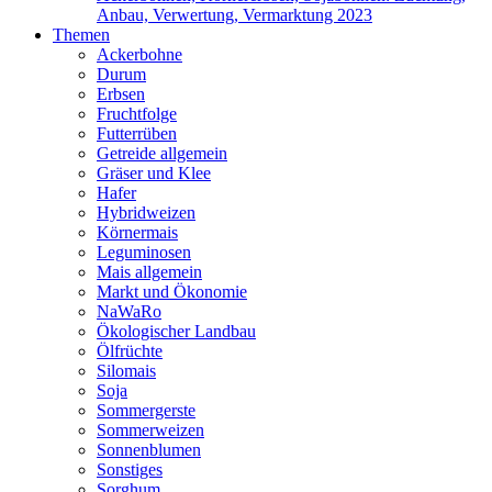
Anbau, Verwertung, Vermarktung 2023
Themen
Ackerbohne
Durum
Erbsen
Fruchtfolge
Futterrüben
Getreide allgemein
Gräser und Klee
Hafer
Hybridweizen
Körnermais
Leguminosen
Mais allgemein
Markt und Ökonomie
NaWaRo
Ökologischer Landbau
Ölfrüchte
Silomais
Soja
Sommergerste
Sommerweizen
Sonnenblumen
Sonstiges
Sorghum