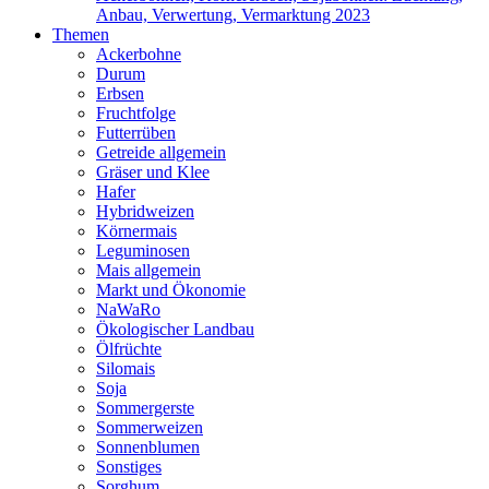
Anbau, Verwertung, Vermarktung 2023
Themen
Ackerbohne
Durum
Erbsen
Fruchtfolge
Futterrüben
Getreide allgemein
Gräser und Klee
Hafer
Hybridweizen
Körnermais
Leguminosen
Mais allgemein
Markt und Ökonomie
NaWaRo
Ökologischer Landbau
Ölfrüchte
Silomais
Soja
Sommergerste
Sommerweizen
Sonnenblumen
Sonstiges
Sorghum