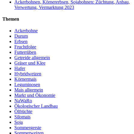
Ackerbohnen, Körnererbsen, Sojabohnen: Züchtung, Anbau,
Verwertung, Vermarktung 2023
Themen
Ackerbohne
Durum
Erbsen
Fruchtfolge
Futterrüben
Getreide allgemein
Gräser und Klee
Hafer
Hybridweizen
Körnermais
Leguminosen
Mais allgemein
Markt und Ökonomie
NaWaRo
Ökologischer Landbau
Ölfrüchte
Silomais
Soja
Sommergerste
Sommerweizen