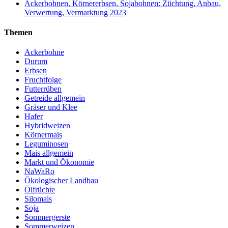
Ackerbohnen, Körnererbsen, Sojabohnen: Züchtung, Anbau,
Verwertung, Vermarktung 2023
Themen
Ackerbohne
Durum
Erbsen
Fruchtfolge
Futterrüben
Getreide allgemein
Gräser und Klee
Hafer
Hybridweizen
Körnermais
Leguminosen
Mais allgemein
Markt und Ökonomie
NaWaRo
Ökologischer Landbau
Ölfrüchte
Silomais
Soja
Sommergerste
Sommerweizen