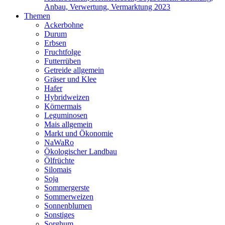
Anbau, Verwertung, Vermarktung 2023
Themen
Ackerbohne
Durum
Erbsen
Fruchtfolge
Futterrüben
Getreide allgemein
Gräser und Klee
Hafer
Hybridweizen
Körnermais
Leguminosen
Mais allgemein
Markt und Ökonomie
NaWaRo
Ökologischer Landbau
Ölfrüchte
Silomais
Soja
Sommergerste
Sommerweizen
Sonnenblumen
Sonstiges
Sorghum