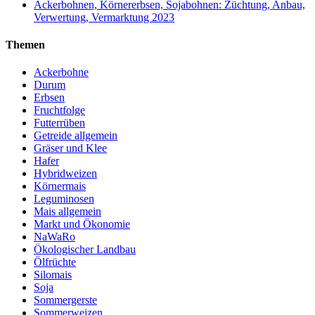
Ackerbohnen, Körnererbsen, Sojabohnen: Züchtung, Anbau,
Verwertung, Vermarktung 2023
Themen
Ackerbohne
Durum
Erbsen
Fruchtfolge
Futterrüben
Getreide allgemein
Gräser und Klee
Hafer
Hybridweizen
Körnermais
Leguminosen
Mais allgemein
Markt und Ökonomie
NaWaRo
Ökologischer Landbau
Ölfrüchte
Silomais
Soja
Sommergerste
Sommerweizen