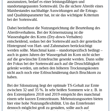
auszunutzen, bedarf es einer leistungsfähigen und
standortangepassten Sortenwahl. Da die sichere Abreife eines
Maisbestandes nachhaltige Auswirkungen auf die Ertrags-
und Qualitätsparameter hat, ist sie das wichtigste Kriterium
bei der Sortenwahl.
Dabei beeinflusst die Nutzungsrichtung die Beurteilung des
Abreifeverhaltens. Bei der Körnernutzung ist die
Wasserabgabe des Korns (Dry-down-Verhalten)
entscheidend, sodass bei der Sortenwahl auch der genetische
Hintergrund von Hart- und Zahnmaisen berücksichtigt
werden sollte. Manchmal kann – standortspezifisch bedingt –
auch in guten Jahren der Wassergehalt im Korn nicht sicher
auf die gewünschte Erntefeuchte gesenkt werden. Dann sollte
der Fokus bei der Sortenwahl auch auf die Druschfähigkeit
gelenkt werden, um neben den höheren Trocknungskosten
nicht auch noch eine Erlösschmälerung durch Bruchkorn zu
haben.
Bei der Silonutzung liegt der optimale TS-Gehalt zur Ernte
zwischen 32 und 35 %. In sehr heißen Sommern wie z. B. in
den Extremjahren 2018 und 2019 entspricht dies manchmal
einem sehr kurzen Erntezeitraum. Mehrnutzungssorten bieten
hier eine hohe Nutzungsflexibilität. Um das Erntefenster
dennoch möglichst groß zu gestalten, sollte auch auf