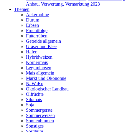
Anbau, Verwertung, Vermarktung 2023
Themen
Ackerbohne
Durum
Erbsen
Fruchtfolge
Futterrüben
Getreide allgemein
Gräser und Klee
Hafer
Hybridweizen
Körnermais
Leguminosen
Mais allgemein
Markt und Ökonomie
NaWaRo
Ökologischer Landbau
Ölfrüchte
Silomais
Soja
Sommergerste
Sommerweizen
Sonnenblumen
Sonstiges
Sorghum