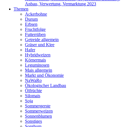
Anbau, Verwertung, Vermarktung 2023
Themen
Ackerbohne
Durum
Erbsen
Fruchtfolge
Futterrüben
Getreide allgemein
Gräser und Klee
Hafer
Hybridweizen
Körnermais
Leguminosen
Mais allgemein
Markt und Ökonomie
NaWaRo
Ökologischer Landbau
Ölfrüchte
Silomais
Soja
Sommergerste
Sommerweizen
Sonnenblumen
Sonstiges
Sorghum