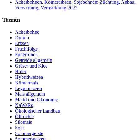
Ackerbohnen, Körnererbsen, Sojabohnen: Züchtung, Anbau,
Verwertung, Vermarktung 2023
Themen
Ackerbohne
Durum
Erbsen
Fruchtfolge
Futterrüben
Getreide allgemein
Gräser und Klee
Hafer
Hybridweizen
Körnermais
Leguminosen
Mais allgemein
Markt und Ökonomie
NaWaRo
Ökologischer Landbau
Ölfrüchte
Silomais
Soja
Sommergerste
Sommerweizen