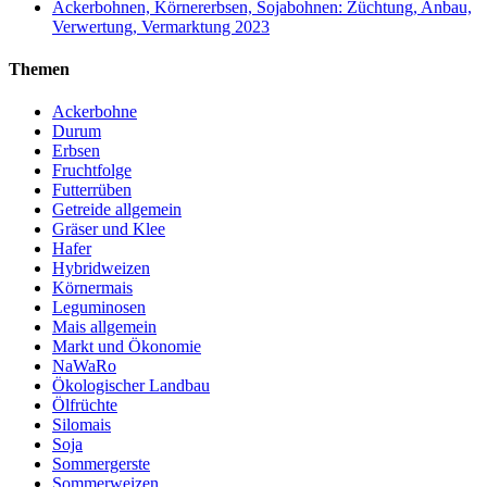
Ackerbohnen, Körnererbsen, Sojabohnen: Züchtung, Anbau,
Verwertung, Vermarktung 2023
Themen
Ackerbohne
Durum
Erbsen
Fruchtfolge
Futterrüben
Getreide allgemein
Gräser und Klee
Hafer
Hybridweizen
Körnermais
Leguminosen
Mais allgemein
Markt und Ökonomie
NaWaRo
Ökologischer Landbau
Ölfrüchte
Silomais
Soja
Sommergerste
Sommerweizen