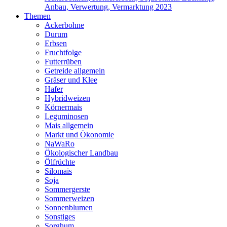
Anbau, Verwertung, Vermarktung 2023
Themen
Ackerbohne
Durum
Erbsen
Fruchtfolge
Futterrüben
Getreide allgemein
Gräser und Klee
Hafer
Hybridweizen
Körnermais
Leguminosen
Mais allgemein
Markt und Ökonomie
NaWaRo
Ökologischer Landbau
Ölfrüchte
Silomais
Soja
Sommergerste
Sommerweizen
Sonnenblumen
Sonstiges
Sorghum