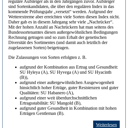
reguläre Aufsteiger als in den Jahrgängen zuvor. Aufsteiger
sind Sortenkandidaten, die über den regulären Index in das
kommende Prüfungsjahr „versetzt“ werden. Aufgrund der
Wetterextreme aber erreichten viele Sorten diesen Index nicht.
Daher gab es in diesem Jahrgang sehr viele „Nachrücker“.
Mit der hohen Anzahl an Nachrückern hat man seitens des
Bundessortenamtes diesen außergewöhnlichen Bedingungen
Rechnung getragen und so zum Erhalt der genetischen
Diversität des Sortimentes (und damit auch letztlich der
zugelassenen Sorten) beigetragen.
Die Zulassungen von Sorten erfolgten z. B.
aufgrund der Kombination aus Ertrag und Gesundheit:
SU Hyleya (A), SU Hyvega (A) und SU Hyacinth
(B)),
aufgrund einer außergewöhnlichen Ausgewogenheit
hinsichtlich hoher Erträge, guter Resistenzen und guter
Qualitäten: SU Habanero (A),
aufgrund einer weit überdurchschnittlichen
Ertragsstabilität: SU Mangold (B),
aufgrund guter Gesundheit in Kombination mit hohen
Erträgen Gentleman (B).
Weiterlesen